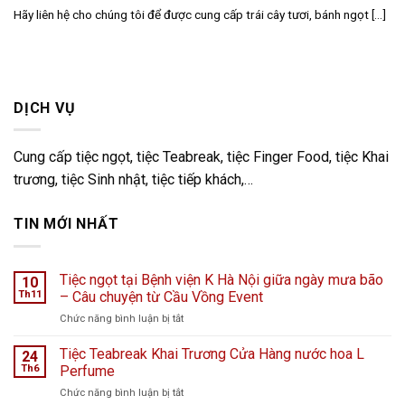
Hãy liên hệ cho chúng tôi để được cung cấp trái cây tươi, bánh ngọt [...]
DỊCH VỤ
Cung cấp tiệc ngọt, tiệc Teabreak, tiệc Finger Food, tiệc Khai
trương, tiệc Sinh nhật, tiệc tiếp khách,…
TIN MỚI NHẤT
Tiệc ngọt tại Bệnh viện K Hà Nội giữa ngày mưa bão
10
Th11
– Câu chuyện từ Cầu Vồng Event
ở
Chức năng bình luận bị tắt
Tiệc
ngọt
Tiệc Teabreak Khai Trương Cửa Hàng nước hoa L
24
tại
Th6
Perfume
Bệnh
ở
Chức năng bình luận bị tắt
viện