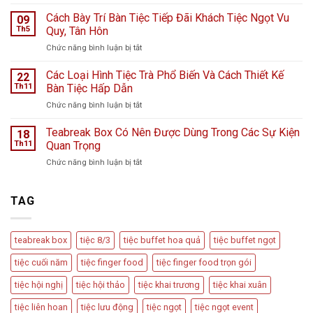
Tiệc
K
Teabreak
Cách Bày Trí Bàn Tiệc Tiếp Đãi Khách Tiệc Ngọt Vu
Hà
09
Khai
Nội
Th5
Quy, Tân Hôn
Trương
giữa
ở
Chức năng bình luận bị tắt
Cửa
ngày
Cách
Hàng
mưa
Bày
Các Loại Hình Tiệc Trà Phổ Biến Và Cách Thiết Kế
nước
22
bão
Trí
hoa
Th11
Bàn Tiệc Hấp Dẫn
–
Bàn
L
Câu
ở
Chức năng bình luận bị tắt
Tiệc
Perfume
chuyện
Các
Tiếp
từ
Loại
Teabreak Box Có Nên Được Dùng Trong Các Sự Kiện
Đãi
18
Cầu
Hình
Khách
Th11
Quan Trọng
Vồng
Tiệc
Tiệc
Event
ở
Chức năng bình luận bị tắt
Trà
Ngọt
Teabreak
Phổ
Vu
Box
Biến
Quy,
Có
TAG
Và
Tân
Nên
Cách
Hôn
Được
Thiết
Dùng
Kế
teabreak box
tiệc 8/3
tiệc buffet hoa quả
tiệc buffet ngọt
Trong
Bàn
Các
Tiệc
tiệc cuối năm
tiệc finger food
tiệc finger food trọn gói
Sự
Hấp
Kiện
Dẫn
tiệc hội nghị
tiệc hội thảo
tiệc khai trương
tiệc khai xuân
Quan
Trọng
tiệc liên hoan
tiệc lưu động
tiệc ngọt
tiệc ngọt event