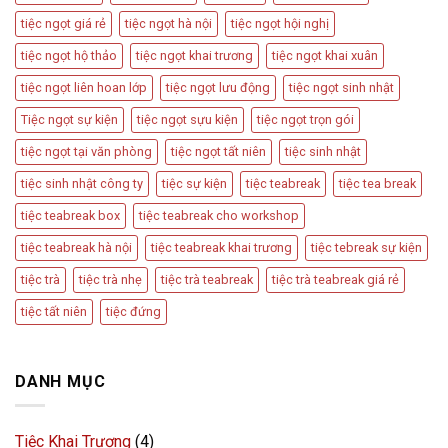
tiệc ngọt giá rẻ
tiệc ngọt hà nội
tiệc ngọt hội nghị
tiệc ngọt hộ thảo
tiệc ngọt khai trương
tiệc ngọt khai xuân
tiệc ngọt liên hoan lớp
tiệc ngọt lưu động
tiệc ngọt sinh nhật
Tiệc ngọt sự kiện
tiệc ngọt sựu kiện
tiệc ngọt trọn gói
tiệc ngọt tại văn phòng
tiệc ngọt tất niên
tiệc sinh nhật
tiệc sinh nhật công ty
tiệc sự kiện
tiệc teabreak
tiệc tea break
tiệc teabreak box
tiệc teabreak cho workshop
tiệc teabreak hà nội
tiệc teabreak khai trương
tiệc tebreak sự kiện
tiệc trà
tiệc trà nhẹ
tiệc trà teabreak
tiệc trà teabreak giá rẻ
tiệc tất niên
tiệc đứng
DANH MỤC
Tiệc Khai Trương
(4)