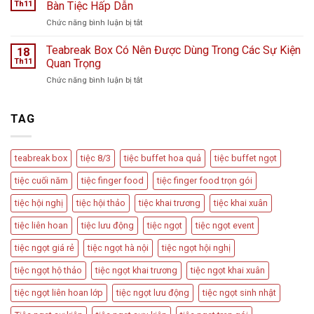
Trí
hoa
Th11
Bàn Tiệc Hấp Dẫn
–
Bàn
L
Câu
ở
Chức năng bình luận bị tắt
Tiệc
Perfume
chuyện
Các
Tiếp
từ
Loại
Teabreak Box Có Nên Được Dùng Trong Các Sự Kiện
Đãi
18
Cầu
Hình
Khách
Th11
Quan Trọng
Vồng
Tiệc
Tiệc
Event
ở
Chức năng bình luận bị tắt
Trà
Ngọt
Teabreak
Phổ
Vu
Box
Biến
Quy,
Có
TAG
Và
Tân
Nên
Cách
Hôn
Được
Thiết
Dùng
Kế
teabreak box
tiệc 8/3
tiệc buffet hoa quả
tiệc buffet ngọt
Trong
Bàn
Các
Tiệc
tiệc cuối năm
tiệc finger food
tiệc finger food trọn gói
Sự
Hấp
Kiện
Dẫn
tiệc hội nghị
tiệc hội thảo
tiệc khai trương
tiệc khai xuân
Quan
Trọng
tiệc liên hoan
tiệc lưu động
tiệc ngọt
tiệc ngọt event
tiệc ngọt giá rẻ
tiệc ngọt hà nội
tiệc ngọt hội nghị
tiệc ngọt hộ thảo
tiệc ngọt khai trương
tiệc ngọt khai xuân
tiệc ngọt liên hoan lớp
tiệc ngọt lưu động
tiệc ngọt sinh nhật