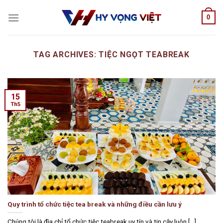
Skip
0
to
content
TAG ARCHIVES:
TIỆC NGỌT TEABREAK
15
Th5
Quy trình tổ chức tiệc tea break và những điều cần lưu ý
Chúng tôi là địa chỉ tổ chức tiệc teabreak uy tín và tin cậy luôn [...]