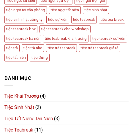
Tiệc ngọt sự kiện
tiệc ngọt sựu kiện
tiệc ngọt trọn gói
tiệc ngọt tại văn phòng
tiệc ngọt tất niên
tiệc sinh nhật
tiệc sinh nhật công ty
tiệc sự kiện
tiệc teabreak
tiệc tea break
tiệc teabreak box
tiệc teabreak cho workshop
tiệc teabreak hà nội
tiệc teabreak khai trương
tiệc tebreak sự kiện
tiệc trà
tiệc trà nhẹ
tiệc trà teabreak
tiệc trà teabreak giá rẻ
tiệc tất niên
tiệc đứng
DANH MỤC
Tiệc Khai Trương
(4)
Tiệc Sinh Nhật
(2)
Tiệc Tất Niên/ Tân Niên
(3)
Tiệc Teabreak
(11)