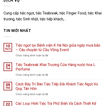
DỊCH VỤ
Cung cấp tiệc ngọt, tiệc Teabreak, tiệc Finger Food, tiệc Khai
trương, tiệc Sinh nhật, tiệc tiếp khách,…
TIN MỚI NHẤT
Tiệc ngọt tại Bệnh viện K Hà Nội giữa ngày mưa bão
10
Th11
– Câu chuyện từ Cầu Vồng Event
ở
Chức năng bình luận bị tắt
Tiệc
ngọt
Tiệc Teabreak Khai Trương Cửa Hàng nước hoa L
24
tại
Th6
Perfume
Bệnh
ở
Chức năng bình luận bị tắt
viện
Tiệc
K
Teabreak
Cách Bày Trí Bàn Tiệc Tiếp Đãi Khách Tiệc Ngọt Vu
Hà
09
Khai
Nội
Th5
Quy, Tân Hôn
Trương
giữa
ở
Chức năng bình luận bị tắt
Cửa
ngày
Cách
Hàng
mưa
Bày
Các Loại Hình Tiệc Trà Phổ Biến Và Cách Thiết Kế
nước
22
bão