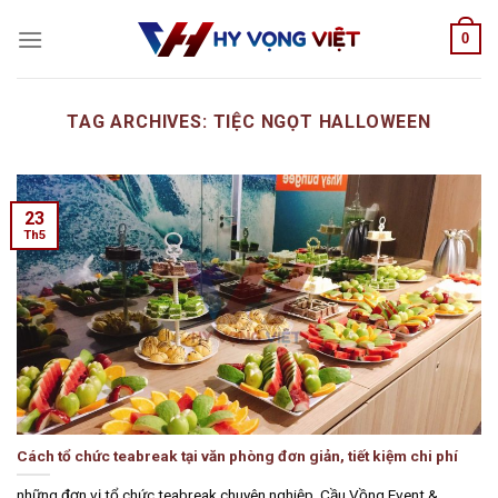
Skip
0
to
content
TAG ARCHIVES:
TIỆC NGỌT HALLOWEEN
23
Th5
Cách tổ chức teabreak tại văn phòng đơn giản, tiết kiệm chi phí
những đơn vị tổ chức teabreak chuyên nghiệp. Cầu Vồng Event &