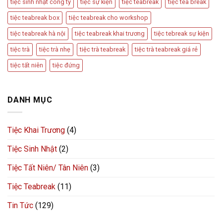
tiệc sinh nhật công ty
tiệc sự kiện
tiệc teabreak
tiệc tea break
tiệc teabreak box
tiệc teabreak cho workshop
tiệc teabreak hà nội
tiệc teabreak khai trương
tiệc tebreak sự kiện
tiệc trà
tiệc trà nhẹ
tiệc trà teabreak
tiệc trà teabreak giá rẻ
tiệc tất niên
tiệc đứng
DANH MỤC
Tiệc Khai Trương
(4)
Tiệc Sinh Nhật
(2)
Tiệc Tất Niên/ Tân Niên
(3)
Tiệc Teabreak
(11)
Tin Tức
(129)