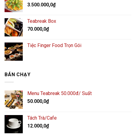
3.500.000,0
₫
Teabreak Box
70.000,0
₫
Tiệc Finger Food Trọn Gói
BÁN CHẠY
Menu Teabreak 50.000đ/ Suất
50.000,0
₫
Tách Trà/Cafe
12.000,0
₫