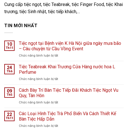
Cung cấp tiệc ngọt, tiệc Teabreak, tiệc Finger Food, tiệc Khai
trương, tiệc Sinh nhật, tiệc tiếp khách,…
TIN MỚI NHẤT
Tiệc ngọt tại Bệnh viện K Hà Nội giữa ngày mưa bão
10
Th11
– Câu chuyện từ Cầu Vồng Event
ở
Chức năng bình luận bị tắt
Tiệc
ngọt
Tiệc Teabreak Khai Trương Cửa Hàng nước hoa L
24
tại
Th6
Perfume
Bệnh
ở
Chức năng bình luận bị tắt
viện
Tiệc
K
Teabreak
Cách Bày Trí Bàn Tiệc Tiếp Đãi Khách Tiệc Ngọt Vu
Hà
09
Khai
Nội
Th5
Quy, Tân Hôn
Trương
giữa
ở
Chức năng bình luận bị tắt
Cửa
ngày
Cách
Hàng
mưa
Bày
Các Loại Hình Tiệc Trà Phổ Biến Và Cách Thiết Kế
nước
22
bão
Trí
hoa
Th11
Bàn Tiệc Hấp Dẫn
–
Bàn
L
Câu
ở
Chức năng bình luận bị tắt
Tiệc
Perfume