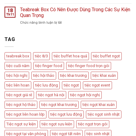
chuyện
Các
Tiếp
từ
Loại
Teabreak Box Có Nên Được Dùng Trong Các Sự Kiện
Đãi
18
Cầu
Hình
Khách
Th11
Quan Trọng
Vồng
Tiệc
Tiệc
Event
ở
Chức năng bình luận bị tắt
Trà
Ngọt
Teabreak
Phổ
Vu
Box
Biến
Quy,
Có
TAG
Và
Tân
Nên
Cách
Hôn
Được
Thiết
Dùng
Kế
teabreak box
tiệc 8/3
tiệc buffet hoa quả
tiệc buffet ngọt
Trong
Bàn
Các
Tiệc
tiệc cuối năm
tiệc finger food
tiệc finger food trọn gói
Sự
Hấp
Kiện
Dẫn
tiệc hội nghị
tiệc hội thảo
tiệc khai trương
tiệc khai xuân
Quan
Trọng
tiệc liên hoan
tiệc lưu động
tiệc ngọt
tiệc ngọt event
tiệc ngọt giá rẻ
tiệc ngọt hà nội
tiệc ngọt hội nghị
tiệc ngọt hộ thảo
tiệc ngọt khai trương
tiệc ngọt khai xuân
tiệc ngọt liên hoan lớp
tiệc ngọt lưu động
tiệc ngọt sinh nhật
Tiệc ngọt sự kiện
tiệc ngọt sựu kiện
tiệc ngọt trọn gói
tiệc ngọt tại văn phòng
tiệc ngọt tất niên
tiệc sinh nhật