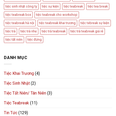
tiệc sinh nhật công ty
tiệc sự kiện
tiệc teabreak
tiệc tea break
tiệc teabreak box
tiệc teabreak cho workshop
tiệc teabreak hà nội
tiệc teabreak khai trương
tiệc tebreak sự kiện
tiệc trà
tiệc trà nhẹ
tiệc trà teabreak
tiệc trà teabreak giá rẻ
tiệc tất niên
tiệc đứng
DANH MỤC
Tiệc Khai Trương
(4)
Tiệc Sinh Nhật
(2)
Tiệc Tất Niên/ Tân Niên
(3)
Tiệc Teabreak
(11)
Tin Tức
(129)