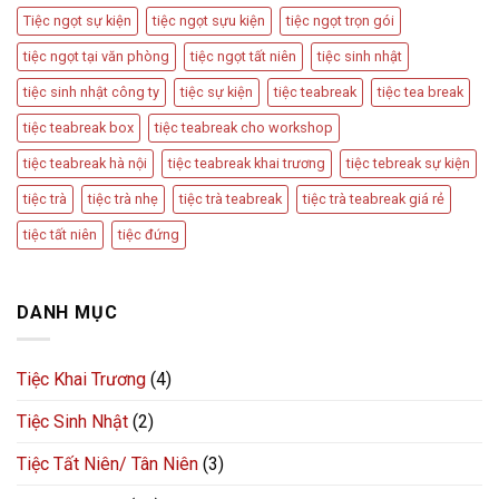
Tiệc ngọt sự kiện
tiệc ngọt sựu kiện
tiệc ngọt trọn gói
tiệc ngọt tại văn phòng
tiệc ngọt tất niên
tiệc sinh nhật
tiệc sinh nhật công ty
tiệc sự kiện
tiệc teabreak
tiệc tea break
tiệc teabreak box
tiệc teabreak cho workshop
tiệc teabreak hà nội
tiệc teabreak khai trương
tiệc tebreak sự kiện
tiệc trà
tiệc trà nhẹ
tiệc trà teabreak
tiệc trà teabreak giá rẻ
tiệc tất niên
tiệc đứng
DANH MỤC
Tiệc Khai Trương
(4)
Tiệc Sinh Nhật
(2)
Tiệc Tất Niên/ Tân Niên
(3)