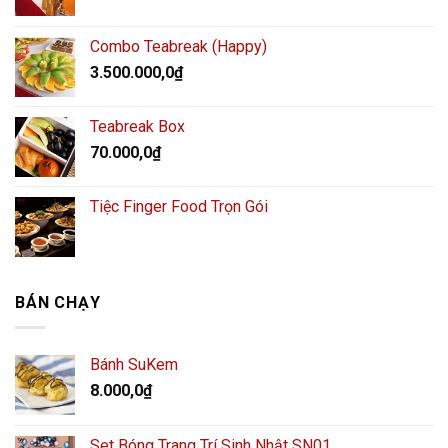
Combo Teabreak (Happy)
3.500.000,0
₫
Teabreak Box
70.000,0
₫
Tiệc Finger Food Trọn Gói
BÁN CHẠY
Bánh SuKem
8.000,0
₫
Set Bóng Trang Trí Sinh Nhật SN01