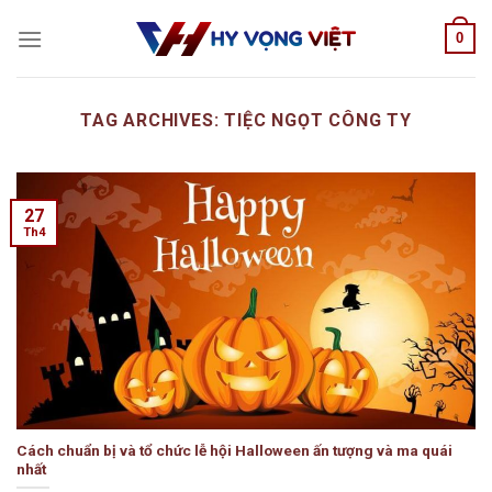
Skip
0
to
content
TAG ARCHIVES:
TIỆC NGỌT CÔNG TY
27
Th4
Cách chuẩn bị và tổ chức lễ hội Halloween ấn tượng và ma quái
nhất