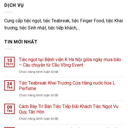
DỊCH VỤ
Cung cấp tiệc ngọt, tiệc Teabreak, tiệc Finger Food, tiệc Khai
trương, tiệc Sinh nhật, tiệc tiếp khách,…
TIN MỚI NHẤT
Tiệc ngọt tại Bệnh viện K Hà Nội giữa ngày mưa bão
10
Th11
– Câu chuyện từ Cầu Vồng Event
ở
Chức năng bình luận bị tắt
Tiệc
ngọt
Tiệc Teabreak Khai Trương Cửa Hàng nước hoa L
24
tại
Th6
Perfume
Bệnh
ở
Chức năng bình luận bị tắt
viện
Tiệc
K
Teabreak
Cách Bày Trí Bàn Tiệc Tiếp Đãi Khách Tiệc Ngọt Vu
Hà
09
Khai
Nội
Th5
Quy, Tân Hôn
Trương
giữa
ở
Chức năng bình luận bị tắt
Cửa
ngày
Cách
Hàng
mưa