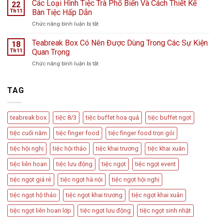
Bày
Các Loại Hình Tiệc Trà Phổ Biến Và Cách Thiết Kế
nước
22
bão
Trí
hoa
Th11
Bàn Tiệc Hấp Dẫn
–
Bàn
L
Câu
ở
Chức năng bình luận bị tắt
Tiệc
Perfume
chuyện
Các
Tiếp
từ
Loại
Teabreak Box Có Nên Được Dùng Trong Các Sự Kiện
Đãi
18
Cầu
Hình
Khách
Th11
Quan Trọng
Vồng
Tiệc
Tiệc
Event
ở
Chức năng bình luận bị tắt
Trà
Ngọt
Teabreak
Phổ
Vu
Box
Biến
Quy,
Có
TAG
Và
Tân
Nên
Cách
Hôn
Được
Thiết
Dùng
Kế
teabreak box
tiệc 8/3
tiệc buffet hoa quả
tiệc buffet ngọt
Trong
Bàn
Các
Tiệc
tiệc cuối năm
tiệc finger food
tiệc finger food trọn gói
Sự
Hấp
Kiện
Dẫn
tiệc hội nghị
tiệc hội thảo
tiệc khai trương
tiệc khai xuân
Quan
Trọng
tiệc liên hoan
tiệc lưu động
tiệc ngọt
tiệc ngọt event
tiệc ngọt giá rẻ
tiệc ngọt hà nội
tiệc ngọt hội nghị
tiệc ngọt hộ thảo
tiệc ngọt khai trương
tiệc ngọt khai xuân
tiệc ngọt liên hoan lớp
tiệc ngọt lưu động
tiệc ngọt sinh nhật