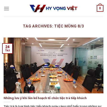
Skip
0
to
content
TAG ARCHIVES:
TIỆC MÙNG 8/3
24
Th3
Những lưu ý khi lên kế hoạch tổ chức tiệc trà tiếp khách
Tiệc trà là loại hình tiệc tiếp khách ngày càng phổ biến trong những sự