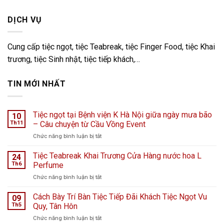
DỊCH VỤ
Cung cấp tiệc ngọt, tiệc Teabreak, tiệc Finger Food, tiệc Khai
trương, tiệc Sinh nhật, tiệc tiếp khách,…
TIN MỚI NHẤT
Tiệc ngọt tại Bệnh viện K Hà Nội giữa ngày mưa bão
10
Th11
– Câu chuyện từ Cầu Vồng Event
ở
Chức năng bình luận bị tắt
Tiệc
ngọt
Tiệc Teabreak Khai Trương Cửa Hàng nước hoa L
24
tại
Th6
Perfume
Bệnh
ở
Chức năng bình luận bị tắt
viện
Tiệc
K
Teabreak
Cách Bày Trí Bàn Tiệc Tiếp Đãi Khách Tiệc Ngọt Vu
Hà
09
Khai
Nội
Th5
Quy, Tân Hôn
Trương
giữa
ở
Chức năng bình luận bị tắt
Cửa
ngày