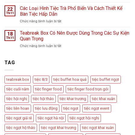
Cách
Hàng
mưa
Bày
Các Loại Hình Tiệc Trà Phổ Biến Và Cách Thiết Kế
nước
22
bão
Trí
hoa
Th11
Bàn Tiệc Hấp Dẫn
–
Bàn
L
Câu
ở
Chức năng bình luận bị tắt
Tiệc
Perfume
chuyện
Các
Tiếp
từ
Loại
Teabreak Box Có Nên Được Dùng Trong Các Sự Kiện
Đãi
18
Cầu
Hình
Khách
Th11
Quan Trọng
Vồng
Tiệc
Tiệc
Event
ở
Chức năng bình luận bị tắt
Trà
Ngọt
Teabreak
Phổ
Vu
Box
Biến
Quy,
Có
TAG
Và
Tân
Nên
Cách
Hôn
Được
Thiết
Dùng
Kế
teabreak box
tiệc 8/3
tiệc buffet hoa quả
tiệc buffet ngọt
Trong
Bàn
Các
Tiệc
tiệc cuối năm
tiệc finger food
tiệc finger food trọn gói
Sự
Hấp
Kiện
Dẫn
tiệc hội nghị
tiệc hội thảo
tiệc khai trương
tiệc khai xuân
Quan
Trọng
tiệc liên hoan
tiệc lưu động
tiệc ngọt
tiệc ngọt event
tiệc ngọt giá rẻ
tiệc ngọt hà nội
tiệc ngọt hội nghị
tiệc ngọt hộ thảo
tiệc ngọt khai trương
tiệc ngọt khai xuân