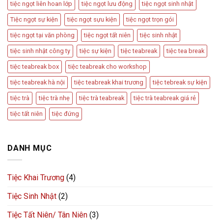
tiệc ngọt liên hoan lớp
tiệc ngọt lưu động
tiệc ngọt sinh nhật
Tiệc ngọt sự kiện
tiệc ngọt sựu kiện
tiệc ngọt trọn gói
tiệc ngọt tại văn phòng
tiệc ngọt tất niên
tiệc sinh nhật
tiệc sinh nhật công ty
tiệc sự kiện
tiệc teabreak
tiệc tea break
tiệc teabreak box
tiệc teabreak cho workshop
tiệc teabreak hà nội
tiệc teabreak khai trương
tiệc tebreak sự kiện
tiệc trà
tiệc trà nhẹ
tiệc trà teabreak
tiệc trà teabreak giá rẻ
tiệc tất niên
tiệc đứng
DANH MỤC
Tiệc Khai Trương
(4)
Tiệc Sinh Nhật
(2)
Tiệc Tất Niên/ Tân Niên
(3)