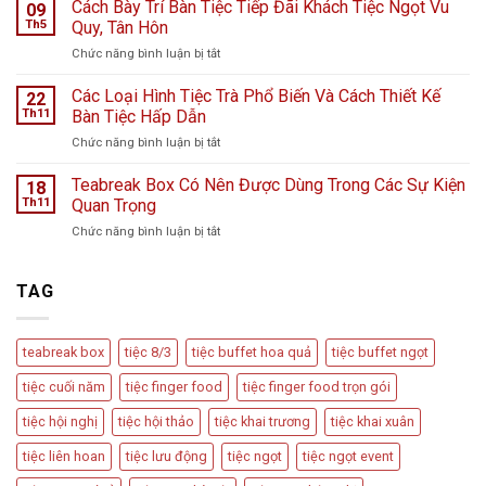
Teabreak
Cách Bày Trí Bàn Tiệc Tiếp Đãi Khách Tiệc Ngọt Vu
Hà
09
Khai
Nội
Th5
Quy, Tân Hôn
Trương
giữa
ở
Chức năng bình luận bị tắt
Cửa
ngày
Cách
Hàng
mưa
Bày
Các Loại Hình Tiệc Trà Phổ Biến Và Cách Thiết Kế
nước
22
bão
Trí
hoa
Th11
Bàn Tiệc Hấp Dẫn
–
Bàn
L
Câu
ở
Chức năng bình luận bị tắt
Tiệc
Perfume
chuyện
Các
Tiếp
từ
Loại
Teabreak Box Có Nên Được Dùng Trong Các Sự Kiện
Đãi
18
Cầu
Hình
Khách
Th11
Quan Trọng
Vồng
Tiệc
Tiệc
Event
ở
Chức năng bình luận bị tắt
Trà
Ngọt
Teabreak
Phổ
Vu
Box
Biến
Quy,
Có
TAG
Và
Tân
Nên
Cách
Hôn
Được
Thiết
Dùng
Kế
teabreak box
tiệc 8/3
tiệc buffet hoa quả
tiệc buffet ngọt
Trong
Bàn
Các
Tiệc
tiệc cuối năm
tiệc finger food
tiệc finger food trọn gói
Sự
Hấp
Kiện
Dẫn
tiệc hội nghị
tiệc hội thảo
tiệc khai trương
tiệc khai xuân
Quan
Trọng
tiệc liên hoan
tiệc lưu động
tiệc ngọt
tiệc ngọt event