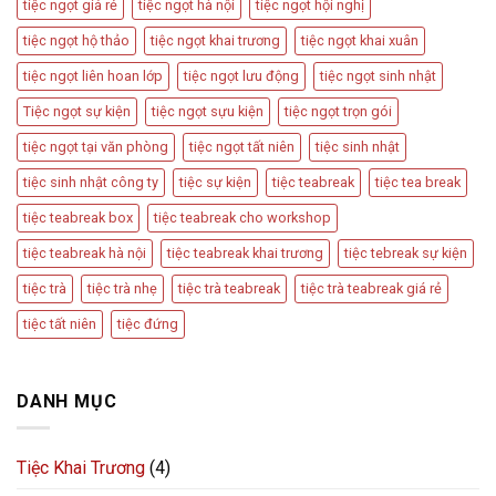
tiệc ngọt giá rẻ
tiệc ngọt hà nội
tiệc ngọt hội nghị
tiệc ngọt hộ thảo
tiệc ngọt khai trương
tiệc ngọt khai xuân
tiệc ngọt liên hoan lớp
tiệc ngọt lưu động
tiệc ngọt sinh nhật
Tiệc ngọt sự kiện
tiệc ngọt sựu kiện
tiệc ngọt trọn gói
tiệc ngọt tại văn phòng
tiệc ngọt tất niên
tiệc sinh nhật
tiệc sinh nhật công ty
tiệc sự kiện
tiệc teabreak
tiệc tea break
tiệc teabreak box
tiệc teabreak cho workshop
tiệc teabreak hà nội
tiệc teabreak khai trương
tiệc tebreak sự kiện
tiệc trà
tiệc trà nhẹ
tiệc trà teabreak
tiệc trà teabreak giá rẻ
tiệc tất niên
tiệc đứng
DANH MỤC
Tiệc Khai Trương
(4)