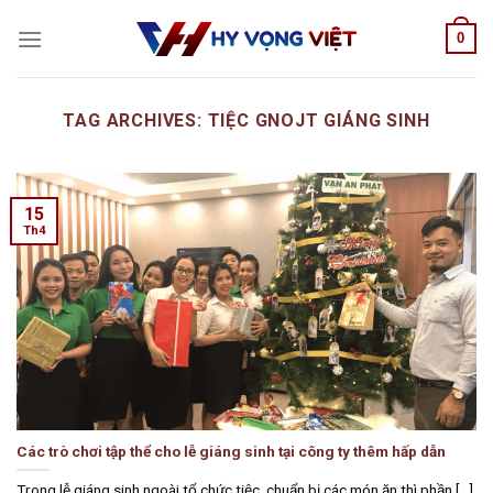
Skip
0
to
content
TAG ARCHIVES:
TIỆC GNOJT GIÁNG SINH
15
Th4
Các trò chơi tập thể cho lễ giáng sinh tại công ty thêm hấp dẫn
Trong lễ giáng sinh ngoài tổ chức tiệc, chuẩn bị các món ăn thì phần [...]