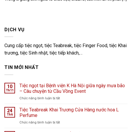
DỊCH VỤ
Cung cấp tiệc ngọt, tiệc Teabreak, tiệc Finger Food, tiệc Khai
trương, tiệc Sinh nhật, tiệc tiếp khách,…
TIN MỚI NHẤT
Tiệc ngọt tại Bệnh viện K Hà Nội giữa ngày mưa bão
10
Th11
– Câu chuyện từ Cầu Vồng Event
ở
Chức năng bình luận bị tắt
Tiệc
ngọt
Tiệc Teabreak Khai Trương Cửa Hàng nước hoa L
24
tại
Th6
Perfume
Bệnh
ở
Chức năng bình luận bị tắt
viện
Tiệc
K