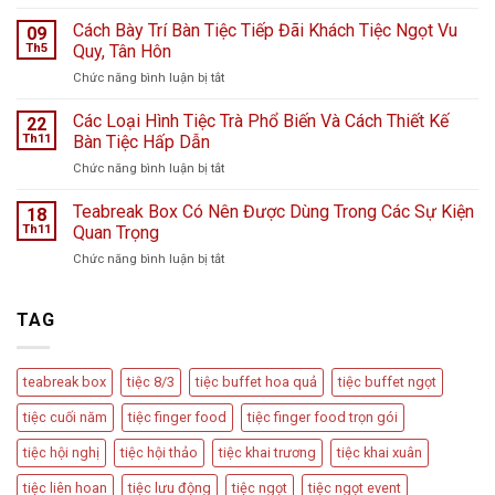
Tiệc
K
Teabreak
Cách Bày Trí Bàn Tiệc Tiếp Đãi Khách Tiệc Ngọt Vu
Hà
09
Khai
Nội
Th5
Quy, Tân Hôn
Trương
giữa
ở
Chức năng bình luận bị tắt
Cửa
ngày
Cách
Hàng
mưa
Bày
Các Loại Hình Tiệc Trà Phổ Biến Và Cách Thiết Kế
nước
22
bão
Trí
hoa
Th11
Bàn Tiệc Hấp Dẫn
–
Bàn
L
Câu
ở
Chức năng bình luận bị tắt
Tiệc
Perfume
chuyện
Các
Tiếp
từ
Loại
Teabreak Box Có Nên Được Dùng Trong Các Sự Kiện
Đãi
18
Cầu
Hình
Khách
Th11
Quan Trọng
Vồng
Tiệc
Tiệc
Event
ở
Chức năng bình luận bị tắt
Trà
Ngọt
Teabreak
Phổ
Vu
Box
Biến
Quy,
Có
TAG
Và
Tân
Nên
Cách
Hôn
Được
Thiết
Dùng
Kế
teabreak box
tiệc 8/3
tiệc buffet hoa quả
tiệc buffet ngọt
Trong
Bàn
Các
Tiệc
tiệc cuối năm
tiệc finger food
tiệc finger food trọn gói
Sự
Hấp
Kiện
Dẫn
tiệc hội nghị
tiệc hội thảo
tiệc khai trương
tiệc khai xuân
Quan
Trọng
tiệc liên hoan
tiệc lưu động
tiệc ngọt
tiệc ngọt event