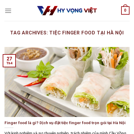
Skip
0
to
content
TAG ARCHIVES:
TIỆC FINGER FOOD TẠI HÀ NỘI
27
Th4
Finger food là gì? Dịch vụ đặt tiệc finger food trọn gói tại Hà Nội
Với kinh nghiệm và sự chuyên nghiệp, trách nhiệm của mình Cầu Vồng