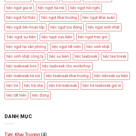
tiệc ngọt giá rẻ
tiệc ngọt hà nội
tiệc ngọt hội nghị
tiệc ngọt hộ thảo
tiệc ngọt khai trương
tiệc ngọt khai xuân
tiệc ngọt liên hoan lớp
tiệc ngọt lưu động
tiệc ngọt sinh nhật
Tiệc ngọt sự kiện
tiệc ngọt sựu kiện
tiệc ngọt trọn gói
tiệc ngọt tại văn phòng
tiệc ngọt tất niên
tiệc sinh nhật
tiệc sinh nhật công ty
tiệc sự kiện
tiệc teabreak
tiệc tea break
tiệc teabreak box
tiệc teabreak cho workshop
tiệc teabreak hà nội
tiệc teabreak khai trương
tiệc tebreak sự kiện
tiệc trà
tiệc trà nhẹ
tiệc trà teabreak
tiệc trà teabreak giá rẻ
tiệc tất niên
tiệc đứng
DANH MỤC
Tiệc Khai Trương
(4)