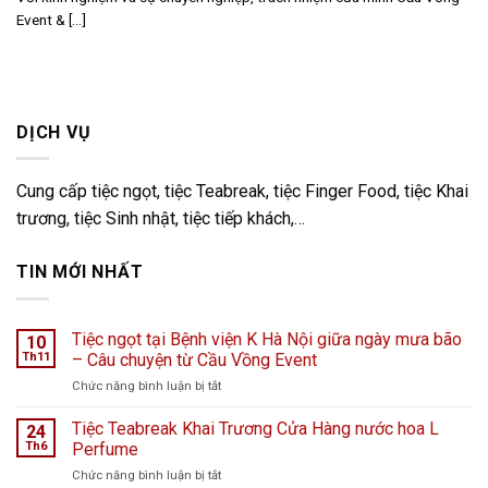
Event & [...]
DỊCH VỤ
Cung cấp tiệc ngọt, tiệc Teabreak, tiệc Finger Food, tiệc Khai
trương, tiệc Sinh nhật, tiệc tiếp khách,…
TIN MỚI NHẤT
Tiệc ngọt tại Bệnh viện K Hà Nội giữa ngày mưa bão
10
Th11
– Câu chuyện từ Cầu Vồng Event
ở
Chức năng bình luận bị tắt
Tiệc
ngọt
Tiệc Teabreak Khai Trương Cửa Hàng nước hoa L
24
tại
Th6
Perfume
Bệnh
ở
Chức năng bình luận bị tắt
viện