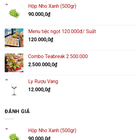
Hộp Nho Xanh (500gr)
90.000,0
₫
Menu tiệc ngọt 120.000đ/ Suất
120.000,0
₫
Combo Teabreak 2.500.000
2.500.000,0
₫
Ly Rượu Vang
12.000,0
₫
ĐÁNH GIÁ
Hộp Nho Xanh (500gr)
90.000,0
₫