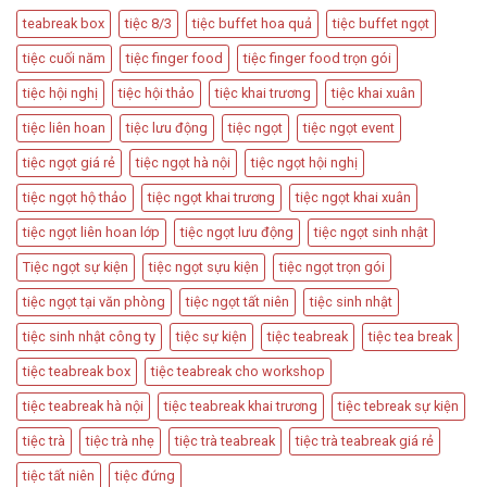
Dùng
Kế
teabreak box
tiệc 8/3
tiệc buffet hoa quả
tiệc buffet ngọt
Trong
Bàn
Các
Tiệc
tiệc cuối năm
tiệc finger food
tiệc finger food trọn gói
Sự
Hấp
Kiện
Dẫn
tiệc hội nghị
tiệc hội thảo
tiệc khai trương
tiệc khai xuân
Quan
Trọng
tiệc liên hoan
tiệc lưu động
tiệc ngọt
tiệc ngọt event
tiệc ngọt giá rẻ
tiệc ngọt hà nội
tiệc ngọt hội nghị
tiệc ngọt hộ thảo
tiệc ngọt khai trương
tiệc ngọt khai xuân
tiệc ngọt liên hoan lớp
tiệc ngọt lưu động
tiệc ngọt sinh nhật
Tiệc ngọt sự kiện
tiệc ngọt sựu kiện
tiệc ngọt trọn gói
tiệc ngọt tại văn phòng
tiệc ngọt tất niên
tiệc sinh nhật
tiệc sinh nhật công ty
tiệc sự kiện
tiệc teabreak
tiệc tea break
tiệc teabreak box
tiệc teabreak cho workshop
tiệc teabreak hà nội
tiệc teabreak khai trương
tiệc tebreak sự kiện
tiệc trà
tiệc trà nhẹ
tiệc trà teabreak
tiệc trà teabreak giá rẻ
tiệc tất niên
tiệc đứng