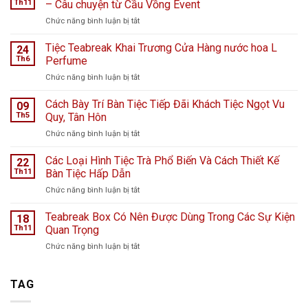
Th11
– Câu chuyện từ Cầu Vồng Event
ở
Chức năng bình luận bị tắt
Tiệc
ngọt
Tiệc Teabreak Khai Trương Cửa Hàng nước hoa L
24
tại
Th6
Perfume
Bệnh
ở
Chức năng bình luận bị tắt
viện
Tiệc
K
Teabreak
Cách Bày Trí Bàn Tiệc Tiếp Đãi Khách Tiệc Ngọt Vu
Hà
09
Khai
Nội
Th5
Quy, Tân Hôn
Trương
giữa
ở
Chức năng bình luận bị tắt
Cửa
ngày
Cách
Hàng
mưa
Bày
Các Loại Hình Tiệc Trà Phổ Biến Và Cách Thiết Kế
nước
22
bão
Trí
hoa
Th11
Bàn Tiệc Hấp Dẫn
–
Bàn
L
Câu
ở
Chức năng bình luận bị tắt
Tiệc
Perfume
chuyện
Các
Tiếp
từ
Loại
Teabreak Box Có Nên Được Dùng Trong Các Sự Kiện
Đãi
18
Cầu
Hình
Khách
Th11
Quan Trọng
Vồng
Tiệc
Tiệc
Event
ở
Chức năng bình luận bị tắt
Trà
Ngọt
Teabreak
Phổ
Vu
Box
Biến
Quy,
Có
TAG
Và
Tân
Nên
Cách
Hôn
Được
Thiết