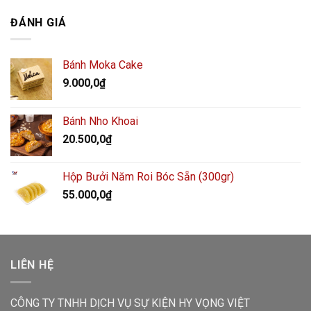
ĐÁNH GIÁ
Bánh Moka Cake
9.000,0
₫
Bánh Nho Khoai
20.500,0
₫
Hộp Bưởi Năm Roi Bóc Sẵn (300gr)
55.000,0
₫
LIÊN HỆ
CÔNG TY TNHH DỊCH VỤ SỰ KIỆN HY VỌNG VIỆT