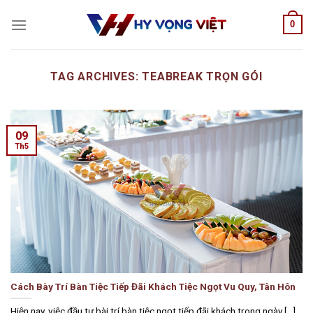
Skip
0
to
content
TAG ARCHIVES:
TEABREAK TRỌN GÓI
09
Th5
Cách Bày Trí Bàn Tiệc Tiếp Đãi Khách Tiệc Ngọt Vu Quy, Tân Hôn
Hiện nay, việc đầu tư bài trí bàn tiệc ngọt tiếp đãi khách trong ngày [...]