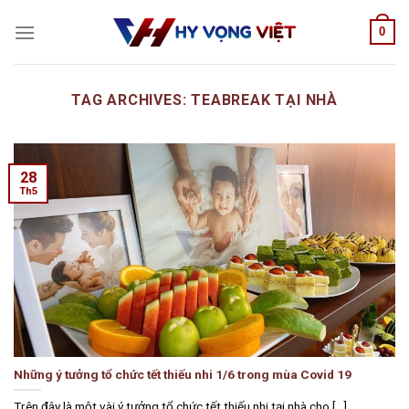
Skip
0
to
content
TAG ARCHIVES:
TEABREAK TẠI NHÀ
28
Th5
Những ý tưởng tổ chức tết thiếu nhi 1/6 trong mùa Covid 19
Trên đây là một vài ý tưởng tổ chức tết thiếu nhi tại nhà cho [...]