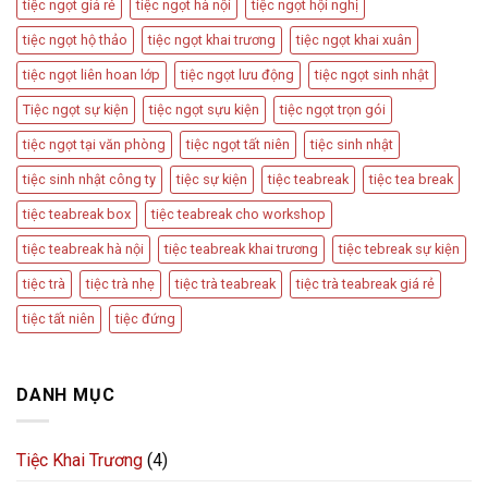
tiệc ngọt giá rẻ
tiệc ngọt hà nội
tiệc ngọt hội nghị
tiệc ngọt hộ thảo
tiệc ngọt khai trương
tiệc ngọt khai xuân
tiệc ngọt liên hoan lớp
tiệc ngọt lưu động
tiệc ngọt sinh nhật
Tiệc ngọt sự kiện
tiệc ngọt sựu kiện
tiệc ngọt trọn gói
tiệc ngọt tại văn phòng
tiệc ngọt tất niên
tiệc sinh nhật
tiệc sinh nhật công ty
tiệc sự kiện
tiệc teabreak
tiệc tea break
tiệc teabreak box
tiệc teabreak cho workshop
tiệc teabreak hà nội
tiệc teabreak khai trương
tiệc tebreak sự kiện
tiệc trà
tiệc trà nhẹ
tiệc trà teabreak
tiệc trà teabreak giá rẻ
tiệc tất niên
tiệc đứng
DANH MỤC
Tiệc Khai Trương
(4)