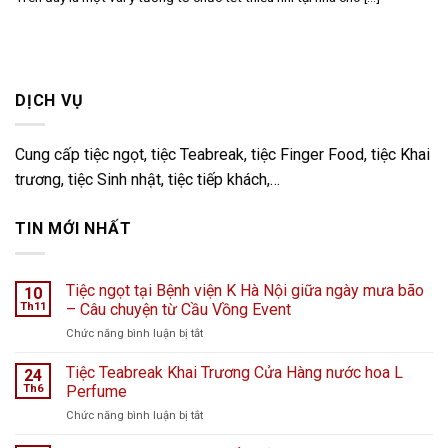
DỊCH VỤ
Cung cấp tiệc ngọt, tiệc Teabreak, tiệc Finger Food, tiệc Khai
trương, tiệc Sinh nhật, tiệc tiếp khách,…
TIN MỚI NHẤT
Tiệc ngọt tại Bệnh viện K Hà Nội giữa ngày mưa bão
10
Th11
– Câu chuyện từ Cầu Vồng Event
ở
Chức năng bình luận bị tắt
Tiệc
ngọt
Tiệc Teabreak Khai Trương Cửa Hàng nước hoa L
24
tại
Th6
Perfume
Bệnh
ở
Chức năng bình luận bị tắt
viện
Tiệc
K