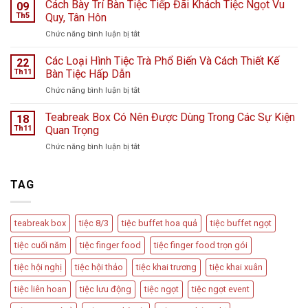
Teabreak
Cách Bày Trí Bàn Tiệc Tiếp Đãi Khách Tiệc Ngọt Vu
Hà
09
Khai
Nội
Th5
Quy, Tân Hôn
Trương
giữa
ở
Chức năng bình luận bị tắt
Cửa
ngày
Cách
Hàng
mưa
Bày
Các Loại Hình Tiệc Trà Phổ Biến Và Cách Thiết Kế
nước
22
bão
Trí
hoa
Th11
Bàn Tiệc Hấp Dẫn
–
Bàn
L
Câu
ở
Chức năng bình luận bị tắt
Tiệc
Perfume
chuyện
Các
Tiếp
từ
Loại
Teabreak Box Có Nên Được Dùng Trong Các Sự Kiện
Đãi
18
Cầu
Hình
Khách
Th11
Quan Trọng
Vồng
Tiệc
Tiệc
Event
ở
Chức năng bình luận bị tắt
Trà
Ngọt
Teabreak
Phổ
Vu
Box
Biến
Quy,
Có
TAG
Và
Tân
Nên
Cách
Hôn
Được
Thiết
Dùng
Kế
teabreak box
tiệc 8/3
tiệc buffet hoa quả
tiệc buffet ngọt
Trong
Bàn
Các
Tiệc
tiệc cuối năm
tiệc finger food
tiệc finger food trọn gói
Sự
Hấp
Kiện
Dẫn
tiệc hội nghị
tiệc hội thảo
tiệc khai trương
tiệc khai xuân
Quan
Trọng
tiệc liên hoan
tiệc lưu động
tiệc ngọt
tiệc ngọt event