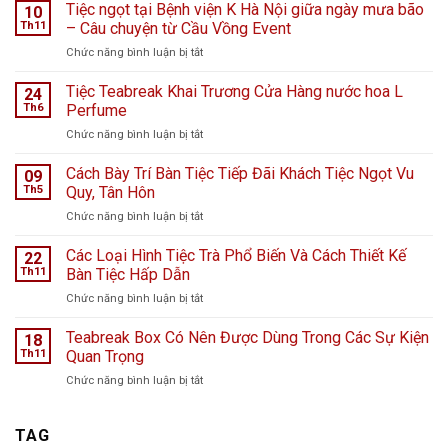
Tiệc ngọt tại Bệnh viện K Hà Nội giữa ngày mưa bão
10
Th11
– Câu chuyện từ Cầu Vồng Event
ở
Chức năng bình luận bị tắt
Tiệc
ngọt
Tiệc Teabreak Khai Trương Cửa Hàng nước hoa L
24
tại
Th6
Perfume
Bệnh
ở
Chức năng bình luận bị tắt
viện
Tiệc
K
Teabreak
Cách Bày Trí Bàn Tiệc Tiếp Đãi Khách Tiệc Ngọt Vu
Hà
09
Khai
Nội
Th5
Quy, Tân Hôn
Trương
giữa
ở
Chức năng bình luận bị tắt
Cửa
ngày
Cách
Hàng
mưa
Bày
Các Loại Hình Tiệc Trà Phổ Biến Và Cách Thiết Kế
nước
22
bão
Trí
hoa
Th11
Bàn Tiệc Hấp Dẫn
–
Bàn
L
Câu
ở
Chức năng bình luận bị tắt
Tiệc
Perfume
chuyện
Các
Tiếp
từ
Loại
Teabreak Box Có Nên Được Dùng Trong Các Sự Kiện
Đãi
18
Cầu
Hình
Khách
Th11
Quan Trọng
Vồng
Tiệc
Tiệc
Event
ở
Chức năng bình luận bị tắt
Trà
Ngọt
Teabreak
Phổ
Vu
Box
Biến
Quy,
Có
TAG
Và
Tân
Nên