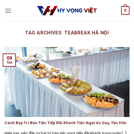
Skip
0
to
content
TAG ARCHIVES:
TEABREAK HÀ NỘI
09
Th5
Cách Bày Trí Bàn Tiệc Tiếp Đãi Khách Tiệc Ngọt Vu Quy, Tân Hôn
Hiện nay, việc đầu tư bài trí bàn tiệc ngọt tiếp đãi khách trong ngày [...]