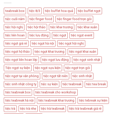
Cách
Hôn
Được
Thiết
Dùng
Kế
teabreak box
tiệc 8/3
tiệc buffet hoa quả
tiệc buffet ngọt
Trong
Bàn
Các
Tiệc
tiệc cuối năm
tiệc finger food
tiệc finger food trọn gói
Sự
Hấp
Kiện
Dẫn
tiệc hội nghị
tiệc hội thảo
tiệc khai trương
tiệc khai xuân
Quan
Trọng
tiệc liên hoan
tiệc lưu động
tiệc ngọt
tiệc ngọt event
tiệc ngọt giá rẻ
tiệc ngọt hà nội
tiệc ngọt hội nghị
tiệc ngọt hộ thảo
tiệc ngọt khai trương
tiệc ngọt khai xuân
tiệc ngọt liên hoan lớp
tiệc ngọt lưu động
tiệc ngọt sinh nhật
Tiệc ngọt sự kiện
tiệc ngọt sựu kiện
tiệc ngọt trọn gói
tiệc ngọt tại văn phòng
tiệc ngọt tất niên
tiệc sinh nhật
tiệc sinh nhật công ty
tiệc sự kiện
tiệc teabreak
tiệc tea break
tiệc teabreak box
tiệc teabreak cho workshop
tiệc teabreak hà nội
tiệc teabreak khai trương
tiệc tebreak sự kiện
tiệc trà
tiệc trà nhẹ
tiệc trà teabreak
tiệc trà teabreak giá rẻ