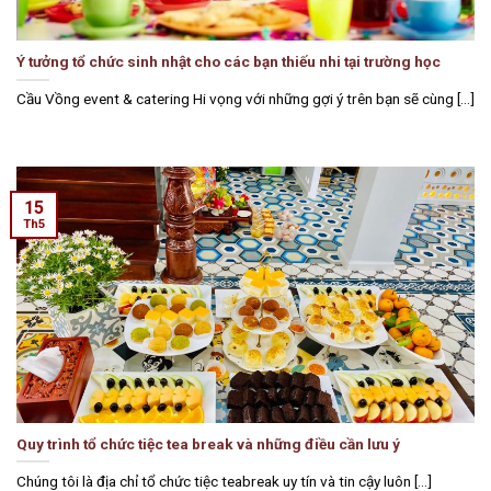
Ý tưởng tổ chức sinh nhật cho các bạn thiếu nhi tại trường học
Cầu Vồng event & catering Hi vọng với những gợi ý trên bạn sẽ cùng [...]
15
Th5
Quy trình tổ chức tiệc tea break và những điều cần lưu ý
Chúng tôi là địa chỉ tổ chức tiệc teabreak uy tín và tin cậy luôn [...]