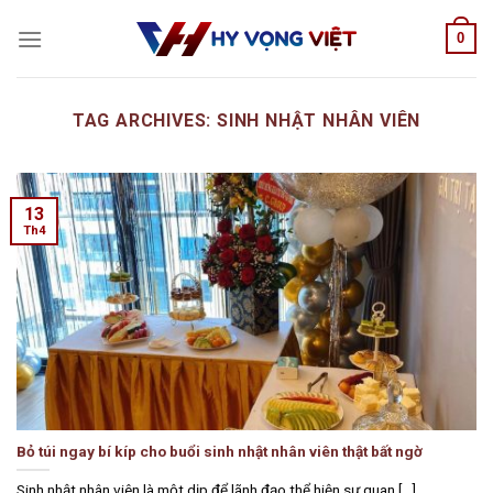
Skip
0
to
content
TAG ARCHIVES:
SINH NHẬT NHÂN VIÊN
13
Th4
Bỏ túi ngay bí kíp cho buổi sinh nhật nhân viên thật bất ngờ
Sinh nhật nhân viên là một dịp để lãnh đạo thể hiện sự quan [...]