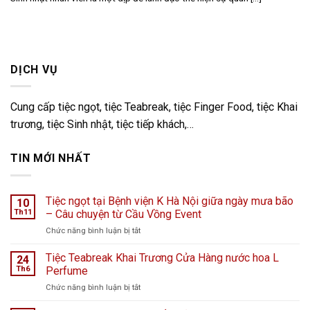
DỊCH VỤ
Cung cấp tiệc ngọt, tiệc Teabreak, tiệc Finger Food, tiệc Khai
trương, tiệc Sinh nhật, tiệc tiếp khách,…
TIN MỚI NHẤT
Tiệc ngọt tại Bệnh viện K Hà Nội giữa ngày mưa bão
10
Th11
– Câu chuyện từ Cầu Vồng Event
ở
Chức năng bình luận bị tắt
Tiệc
ngọt
Tiệc Teabreak Khai Trương Cửa Hàng nước hoa L
24
tại
Th6
Perfume
Bệnh
ở
Chức năng bình luận bị tắt
viện
Tiệc
K