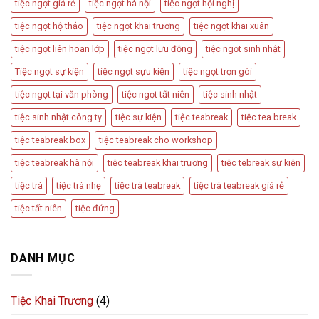
tiệc ngọt giá rẻ
tiệc ngọt hà nội
tiệc ngọt hội nghị
tiệc ngọt hộ thảo
tiệc ngọt khai trương
tiệc ngọt khai xuân
tiệc ngọt liên hoan lớp
tiệc ngọt lưu động
tiệc ngọt sinh nhật
Tiệc ngọt sự kiện
tiệc ngọt sựu kiện
tiệc ngọt trọn gói
tiệc ngọt tại văn phòng
tiệc ngọt tất niên
tiệc sinh nhật
tiệc sinh nhật công ty
tiệc sự kiện
tiệc teabreak
tiệc tea break
tiệc teabreak box
tiệc teabreak cho workshop
tiệc teabreak hà nội
tiệc teabreak khai trương
tiệc tebreak sự kiện
tiệc trà
tiệc trà nhẹ
tiệc trà teabreak
tiệc trà teabreak giá rẻ
tiệc tất niên
tiệc đứng
DANH MỤC
Tiệc Khai Trương
(4)