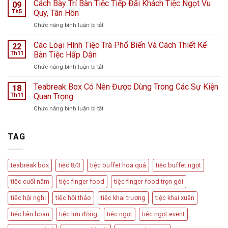
Teabreak
Cách Bày Trí Bàn Tiệc Tiếp Đãi Khách Tiệc Ngọt Vu
Hà
09
Khai
Nội
Th5
Quy, Tân Hôn
Trương
giữa
ở
Chức năng bình luận bị tắt
Cửa
ngày
Cách
Hàng
mưa
Bày
Các Loại Hình Tiệc Trà Phổ Biến Và Cách Thiết Kế
nước
22
bão
Trí
hoa
Th11
Bàn Tiệc Hấp Dẫn
–
Bàn
L
Câu
ở
Chức năng bình luận bị tắt
Tiệc
Perfume
chuyện
Các
Tiếp
từ
Loại
Teabreak Box Có Nên Được Dùng Trong Các Sự Kiện
Đãi
18
Cầu
Hình
Khách
Th11
Quan Trọng
Vồng
Tiệc
Tiệc
Event
ở
Chức năng bình luận bị tắt
Trà
Ngọt
Teabreak
Phổ
Vu
Box
Biến
Quy,
Có
TAG
Và
Tân
Nên
Cách
Hôn
Được
Thiết
Dùng
Kế
teabreak box
tiệc 8/3
tiệc buffet hoa quả
tiệc buffet ngọt
Trong
Bàn
Các
Tiệc
tiệc cuối năm
tiệc finger food
tiệc finger food trọn gói
Sự
Hấp
Kiện
Dẫn
tiệc hội nghị
tiệc hội thảo
tiệc khai trương
tiệc khai xuân
Quan
Trọng
tiệc liên hoan
tiệc lưu động
tiệc ngọt
tiệc ngọt event