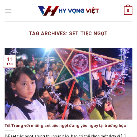
Skip
0
to
content
TAG ARCHIVES:
SET TIỆC NGỌT
11
Th3
Tết Trung với những set tiệc ngọt đáng yêu ngay tại trường học
Để set tiệc ngọt Trung thu hoàn hảo, bạn có thể chọn một đơn vị [...]