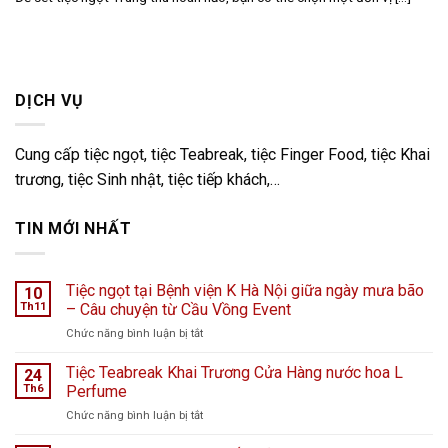
DỊCH VỤ
Cung cấp tiệc ngọt, tiệc Teabreak, tiệc Finger Food, tiệc Khai
trương, tiệc Sinh nhật, tiệc tiếp khách,…
TIN MỚI NHẤT
Tiệc ngọt tại Bệnh viện K Hà Nội giữa ngày mưa bão
10
Th11
– Câu chuyện từ Cầu Vồng Event
ở
Chức năng bình luận bị tắt
Tiệc
ngọt
Tiệc Teabreak Khai Trương Cửa Hàng nước hoa L
24
tại
Th6
Perfume
Bệnh
ở
Chức năng bình luận bị tắt
viện
Tiệc
K