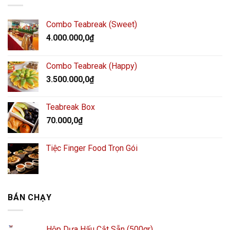
Combo Teabreak (Sweet)
4.000.000,0
₫
Combo Teabreak (Happy)
3.500.000,0
₫
Teabreak Box
70.000,0
₫
Tiệc Finger Food Trọn Gói
BÁN CHẠY
Hộp Dưa Hấu Cắt Sẵn (500gr)