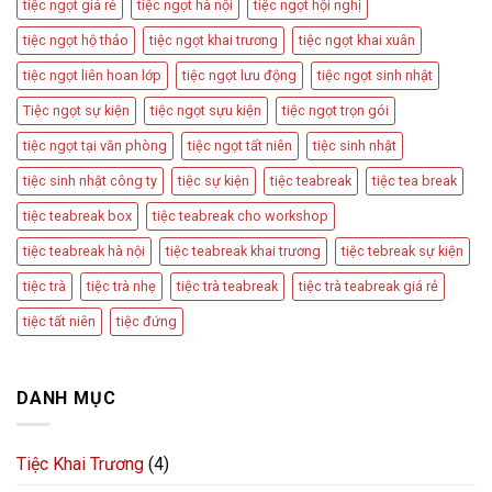
tiệc ngọt giá rẻ
tiệc ngọt hà nội
tiệc ngọt hội nghị
tiệc ngọt hộ thảo
tiệc ngọt khai trương
tiệc ngọt khai xuân
tiệc ngọt liên hoan lớp
tiệc ngọt lưu động
tiệc ngọt sinh nhật
Tiệc ngọt sự kiện
tiệc ngọt sựu kiện
tiệc ngọt trọn gói
tiệc ngọt tại văn phòng
tiệc ngọt tất niên
tiệc sinh nhật
tiệc sinh nhật công ty
tiệc sự kiện
tiệc teabreak
tiệc tea break
tiệc teabreak box
tiệc teabreak cho workshop
tiệc teabreak hà nội
tiệc teabreak khai trương
tiệc tebreak sự kiện
tiệc trà
tiệc trà nhẹ
tiệc trà teabreak
tiệc trà teabreak giá rẻ
tiệc tất niên
tiệc đứng
DANH MỤC
Tiệc Khai Trương
(4)