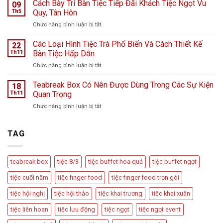
Teabreak
Cách Bày Trí Bàn Tiệc Tiếp Đãi Khách Tiệc Ngọt Vu
Hà
09
Khai
Nội
Th5
Quy, Tân Hôn
Trương
giữa
ở
Chức năng bình luận bị tắt
Cửa
ngày
Cách
Hàng
mưa
Bày
Các Loại Hình Tiệc Trà Phổ Biến Và Cách Thiết Kế
nước
22
bão
Trí
hoa
Th11
Bàn Tiệc Hấp Dẫn
–
Bàn
L
Câu
ở
Chức năng bình luận bị tắt
Tiệc
Perfume
chuyện
Các
Tiếp
từ
Loại
Teabreak Box Có Nên Được Dùng Trong Các Sự Kiện
Đãi
18
Cầu
Hình
Khách
Th11
Quan Trọng
Vồng
Tiệc
Tiệc
Event
ở
Chức năng bình luận bị tắt
Trà
Ngọt
Teabreak
Phổ
Vu
Box
Biến
Quy,
Có
TAG
Và
Tân
Nên
Cách
Hôn
Được
Thiết
Dùng
Kế
teabreak box
tiệc 8/3
tiệc buffet hoa quả
tiệc buffet ngọt
Trong
Bàn
Các
Tiệc
tiệc cuối năm
tiệc finger food
tiệc finger food trọn gói
Sự
Hấp
Kiện
Dẫn
tiệc hội nghị
tiệc hội thảo
tiệc khai trương
tiệc khai xuân
Quan
Trọng
tiệc liên hoan
tiệc lưu động
tiệc ngọt
tiệc ngọt event