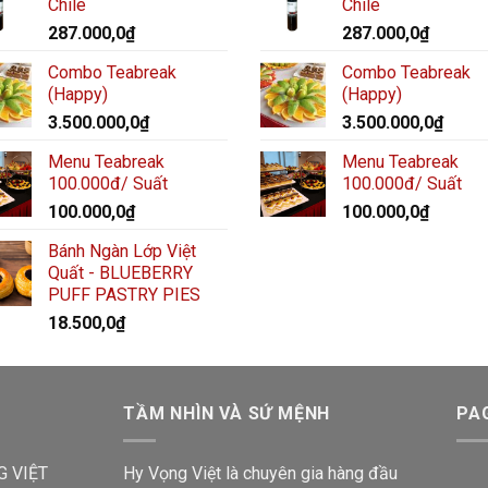
Chile
Chile
287.000,0
₫
287.000,0
₫
Combo Teabreak
Combo Teabreak
(Happy)
(Happy)
3.500.000,0
₫
3.500.000,0
₫
Menu Teabreak
Menu Teabreak
100.000đ/ Suất
100.000đ/ Suất
100.000,0
₫
100.000,0
₫
Bánh Ngàn Lớp Việt
Quất - BLUEBERRY
PUFF PASTRY PIES
18.500,0
₫
TẦM NHÌN VÀ SỨ MỆNH
PA
G VIỆT
Hy Vọng Việt là chuyên gia hàng đầu