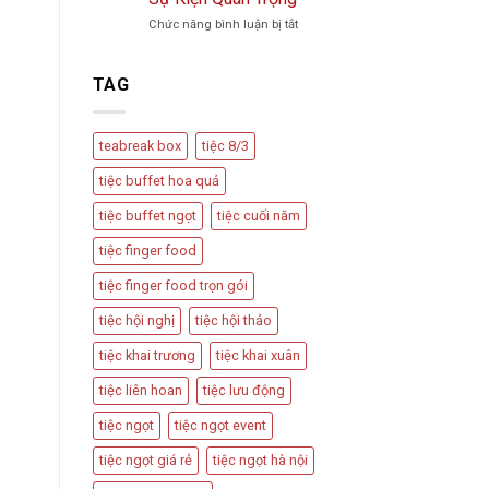
Trà
Vu
ở
Chức năng bình luận bị tắt
Phổ
Quy,
Teabreak
Biến
Tân
Box
Và
Hôn
Có
Cách
TAG
Nên
Thiết
Được
Kế
Dùng
Bàn
teabreak box
tiệc 8/3
Trong
Tiệc
Các
Hấp
tiệc buffet hoa quả
Sự
Dẫn
Kiện
tiệc buffet ngọt
tiệc cuối năm
Quan
Trọng
tiệc finger food
tiệc finger food trọn gói
tiệc hội nghị
tiệc hội thảo
tiệc khai trương
tiệc khai xuân
tiệc liên hoan
tiệc lưu động
tiệc ngọt
tiệc ngọt event
tiệc ngọt giá rẻ
tiệc ngọt hà nội