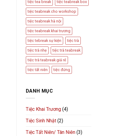
tiệc tea break
tiệc teabreak box
tiệc teabreak cho workshop
tiệc teabreak hà nội
tiệc teabreak khai trương
tiệc tebreak sự kiện
tiệc trà
tiệc trà nhẹ
tiệc trà teabreak
tiệc trà teabreak giá rẻ
tiệc tất niên
tiệc đứng
DANH MỤC
Tiệc Khai Trương
(4)
Tiệc Sinh Nhật
(2)
Tiệc Tất Niên/ Tân Niên
(3)