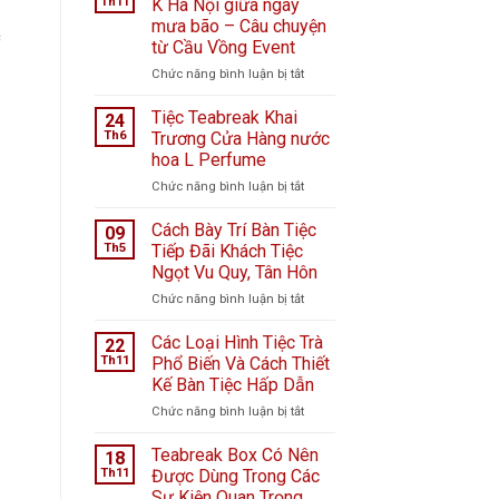
Th11
K Hà Nội giữa ngày
mưa bão – Câu chuyện
c
từ Cầu Vồng Event
ở
Chức năng bình luận bị tắt
Tiệc
ngọt
Tiệc Teabreak Khai
24
tại
Th6
Trương Cửa Hàng nước
Bệnh
hoa L Perfume
viện
ở
Chức năng bình luận bị tắt
K
Tiệc
Hà
Teabreak
Nội
Cách Bày Trí Bàn Tiệc
09
Khai
giữa
Th5
Tiếp Đãi Khách Tiệc
Trương
ngày
Ngọt Vu Quy, Tân Hôn
Cửa
mưa
ở
Chức năng bình luận bị tắt
Hàng
bão
Cách
nước
–
Bày
hoa
Câu
Các Loại Hình Tiệc Trà
22
Trí
L
chuyện
Th11
Phổ Biến Và Cách Thiết
Bàn
Perfume
từ
Kế Bàn Tiệc Hấp Dẫn
Tiệc
Cầu
ở
Chức năng bình luận bị tắt
Tiếp
Vồng
Các
Đãi
Event
Loại
Khách
Teabreak Box Có Nên
18
Hình
Tiệc
Th11
Được Dùng Trong Các
Tiệc
Ngọt
Sự Kiện Quan Trọng