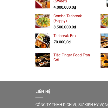
(Sweet)
4.000.000,0
₫
Combo Teabreak
(Happy)
3.500.000,0
₫
Teabreak Box
70.000,0
₫
Tiệc Finger Food Trọn
Gói
LIÊN HỆ
CÔNG TY TNHH DỊCH VỤ SỰ KIỆN HY VỌN