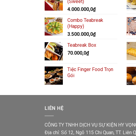
(Sweet)
4.000.000,0
₫
Combo Teabreak
(Happy)
3.500.000,0
₫
Teabreak Box
70.000,0
₫
Tiệc Finger Food Trọn
Gói
LIÊN HỆ
CÔNG TY TNHH DỊCH VỤ SỰ KIỆN HY VỌN
Địa chỉ: Số 12, Ngõ 115 Chi Quan, TT. Liên Q