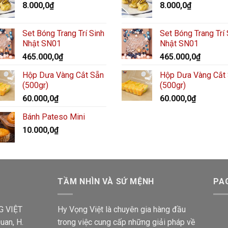
8.000,0
₫
8.000,0
₫
Set Bóng Trang Trí Sinh
Set Bóng Trang Trí 
Nhật SN01
Nhật SN01
465.000,0
₫
465.000,0
₫
Hộp Dưa Vàng Cắt Sẵn
Hộp Dưa Vàng Cắt
(500gr)
(500gr)
60.000,0
₫
60.000,0
₫
Bánh Pateso Mini
10.000,0
₫
TẦM NHÌN VÀ SỨ MỆNH
PA
G VIỆT
Hy Vọng Việt là chuyên gia hàng đầu
uan, H.
trong việc cung cấp những giải pháp về