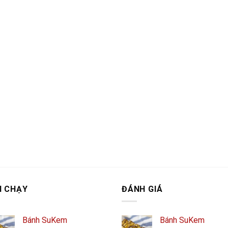
N CHẠY
ĐÁNH GIÁ
Bánh SuKem
Bánh SuKem