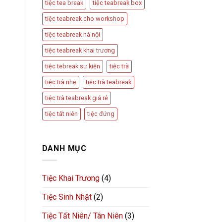
tiệc tea break
tiệc teabreak box
tiệc teabreak cho workshop
tiệc teabreak hà nội
tiệc teabreak khai trương
tiệc tebreak sự kiện
tiệc trà
tiệc trà nhẹ
tiệc trà teabreak
tiệc trà teabreak giá rẻ
tiệc tất niên
tiệc đứng
DANH MỤC
Tiệc Khai Trương
(4)
Tiệc Sinh Nhật
(2)
Tiệc Tất Niên/ Tân Niên
(3)