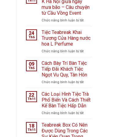
Th11
K Hà Nội giữa ngày
mưa bão – Câu chuyện
từ Cầu Vồng Event
ở
Chức năng bình luận bị tắt
Tiệc
ngọt
Tiệc Teabreak Khai
24
tại
Th6
Trương Cửa Hàng nước
Bệnh
hoa L Perfume
viện
ở
Chức năng bình luận bị tắt
K
Tiệc
Hà
Teabreak
Nội
Cách Bày Trí Bàn Tiệc
09
Khai
giữa
Th5
Tiếp Đãi Khách Tiệc
Trương
ngày
Ngọt Vu Quy, Tân Hôn
Cửa
mưa
ở
Chức năng bình luận bị tắt
Hàng
bão
Cách
nước
–
Bày
hoa
Câu
Các Loại Hình Tiệc Trà
22
Trí
L
chuyện
Th11
Phổ Biến Và Cách Thiết
Bàn
Perfume
từ
Kế Bàn Tiệc Hấp Dẫn
Tiệc
Cầu
ở
Chức năng bình luận bị tắt
Tiếp
Vồng
Các
Đãi
Event
Loại
Khách
Teabreak Box Có Nên
18
Hình
Tiệc
Th11
Được Dùng Trong Các
Tiệc
Ngọt
Sự Kiện Quan Trọng