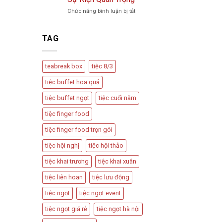
Trà
Vu
ở
Chức năng bình luận bị tắt
Phổ
Quy,
Teabreak
Biến
Tân
Box
Và
Hôn
Có
Cách
TAG
Nên
Thiết
Được
Kế
Dùng
Bàn
teabreak box
tiệc 8/3
Trong
Tiệc
Các
Hấp
tiệc buffet hoa quả
Sự
Dẫn
Kiện
tiệc buffet ngọt
tiệc cuối năm
Quan
Trọng
tiệc finger food
tiệc finger food trọn gói
tiệc hội nghị
tiệc hội thảo
tiệc khai trương
tiệc khai xuân
tiệc liên hoan
tiệc lưu động
tiệc ngọt
tiệc ngọt event
tiệc ngọt giá rẻ
tiệc ngọt hà nội