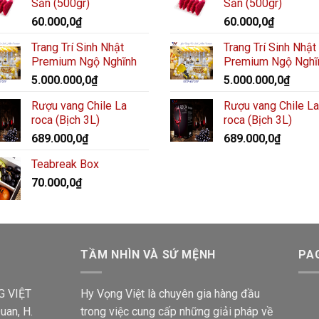
Sẵn (500gr)
Sẵn (500gr)
60.000,0
₫
60.000,0
₫
Trang Trí Sinh Nhật
Trang Trí Sinh Nhật
Premium Ngộ Nghĩnh
Premium Ngộ Nghĩ
5.000.000,0
₫
5.000.000,0
₫
Rượu vang Chile La
Rượu vang Chile La
roca (Bịch 3L)
roca (Bịch 3L)
689.000,0
₫
689.000,0
₫
Teabreak Box
70.000,0
₫
TẦM NHÌN VÀ SỨ MỆNH
PA
G VIỆT
Hy Vọng Việt là chuyên gia hàng đầu
uan, H.
trong việc cung cấp những giải pháp về