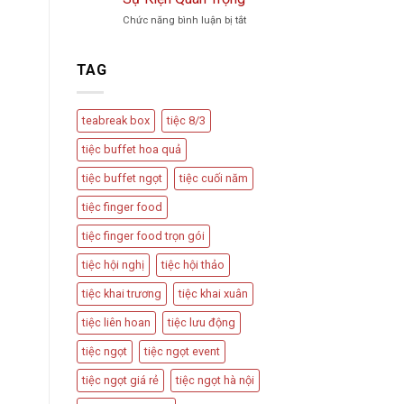
Trà
Vu
ở
Chức năng bình luận bị tắt
Phổ
Quy,
Teabreak
Biến
Tân
Box
Và
Hôn
Có
Cách
TAG
Nên
Thiết
Được
Kế
Dùng
Bàn
teabreak box
tiệc 8/3
Trong
Tiệc
Các
Hấp
tiệc buffet hoa quả
Sự
Dẫn
Kiện
tiệc buffet ngọt
tiệc cuối năm
Quan
Trọng
tiệc finger food
tiệc finger food trọn gói
tiệc hội nghị
tiệc hội thảo
tiệc khai trương
tiệc khai xuân
tiệc liên hoan
tiệc lưu động
tiệc ngọt
tiệc ngọt event
tiệc ngọt giá rẻ
tiệc ngọt hà nội