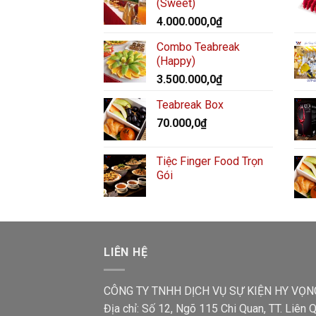
(Sweet)
4.000.000,0
₫
Combo Teabreak
(Happy)
3.500.000,0
₫
Teabreak Box
70.000,0
₫
Tiệc Finger Food Trọn
Gói
LIÊN HỆ
CÔNG TY TNHH DỊCH VỤ SỰ KIỆN HY VỌN
Địa chỉ: Số 12, Ngõ 115 Chi Quan, TT. Liên Q