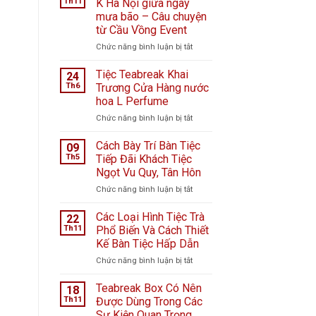
Th11
K Hà Nội giữa ngày
mưa bão – Câu chuyện
từ Cầu Vồng Event
ở
Chức năng bình luận bị tắt
Tiệc
ngọt
Tiệc Teabreak Khai
24
tại
Th6
Trương Cửa Hàng nước
Bệnh
hoa L Perfume
viện
ở
Chức năng bình luận bị tắt
K
Tiệc
Hà
Teabreak
Nội
Cách Bày Trí Bàn Tiệc
09
Khai
giữa
Th5
Tiếp Đãi Khách Tiệc
Trương
ngày
Ngọt Vu Quy, Tân Hôn
Cửa
mưa
ở
Chức năng bình luận bị tắt
Hàng
bão
Cách
nước
–
Bày
hoa
Câu
Các Loại Hình Tiệc Trà
22
Trí
L
chuyện
Th11
Phổ Biến Và Cách Thiết
Bàn
Perfume
từ
Kế Bàn Tiệc Hấp Dẫn
Tiệc
Cầu
ở
Chức năng bình luận bị tắt
Tiếp
Vồng
Các
Đãi
Event
Loại
Khách
Teabreak Box Có Nên
18
Hình
Tiệc
Th11
Được Dùng Trong Các
Tiệc
Ngọt
Sự Kiện Quan Trọng