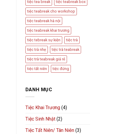
tiệc tea break
tiệc teabreak box
tiệc teabreak cho workshop
tiệc teabreak hà nội
tiệc teabreak khai trương
tiệc tebreak sự kiện
tiệc trà
tiệc trà nhẹ
tiệc trà teabreak
tiệc trà teabreak giá rẻ
tiệc tất niên
tiệc đứng
DANH MỤC
Tiệc Khai Trương
(4)
Tiệc Sinh Nhật
(2)
Tiệc Tất Niên/ Tân Niên
(3)