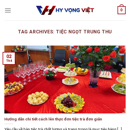
Skip
0
to
content
TAG ARCHIVES:
TIỆC NGỌT TRUNG THU
02
Th4
Hướng dẫn chi tiết cách lên thực đơn tiệc trà đơn giản
Yêu cầu về bàn tiệc trà chất lượng và trang trọng là mục tiêu hàng [...]