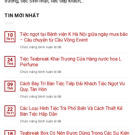
trương, tiệc Sinh nhật, tiệc tiếp khách,…
TIN MỚI NHẤT
Tiệc ngọt tại Bệnh viện K Hà Nội giữa ngày mưa bão
10
Th11
– Câu chuyện từ Cầu Vồng Event
ở
Chức năng bình luận bị tắt
Tiệc
ngọt
Tiệc Teabreak Khai Trương Cửa Hàng nước hoa L
24
tại
Th6
Perfume
Bệnh
ở
Chức năng bình luận bị tắt
viện
Tiệc
K
Teabreak
Cách Bày Trí Bàn Tiệc Tiếp Đãi Khách Tiệc Ngọt Vu
Hà
09
Khai
Nội
Th5
Quy, Tân Hôn
Trương
giữa
ở
Chức năng bình luận bị tắt
Cửa
ngày
Cách
Hàng
mưa
Bày
Các Loại Hình Tiệc Trà Phổ Biến Và Cách Thiết Kế
nước
22
bão
Trí
hoa
Th11
Bàn Tiệc Hấp Dẫn
–
Bàn
L
Câu
ở
Chức năng bình luận bị tắt
Tiệc
Perfume
chuyện
Các
Tiếp
từ
Loại
Teabreak Box Có Nên Được Dùng Trong Các Sự Kiện
Đãi
18
Cầu