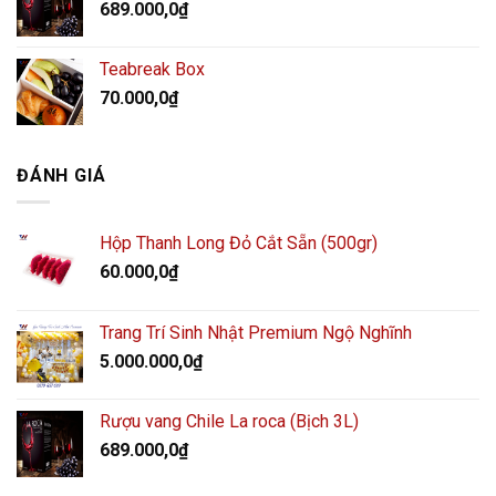
689.000,0
₫
Teabreak Box
70.000,0
₫
ĐÁNH GIÁ
Hộp Thanh Long Đỏ Cắt Sẵn (500gr)
60.000,0
₫
Trang Trí Sinh Nhật Premium Ngộ Nghĩnh
5.000.000,0
₫
Rượu vang Chile La roca (Bịch 3L)
689.000,0
₫