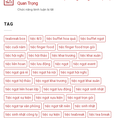
Hình
Khách
Th11
Quan Trọng
Vồng
Tiệc
Tiệc
Event
ở
Chức năng bình luận bị tắt
Trà
Ngọt
Teabreak
Phổ
Vu
Box
Biến
Quy,
Có
TAG
Và
Tân
Nên
Cách
Hôn
Được
Thiết
Dùng
Kế
teabreak box
tiệc 8/3
tiệc buffet hoa quả
tiệc buffet ngọt
Trong
Bàn
Các
Tiệc
tiệc cuối năm
tiệc finger food
tiệc finger food trọn gói
Sự
Hấp
Kiện
Dẫn
tiệc hội nghị
tiệc hội thảo
tiệc khai trương
tiệc khai xuân
Quan
Trọng
tiệc liên hoan
tiệc lưu động
tiệc ngọt
tiệc ngọt event
tiệc ngọt giá rẻ
tiệc ngọt hà nội
tiệc ngọt hội nghị
tiệc ngọt hộ thảo
tiệc ngọt khai trương
tiệc ngọt khai xuân
tiệc ngọt liên hoan lớp
tiệc ngọt lưu động
tiệc ngọt sinh nhật
Tiệc ngọt sự kiện
tiệc ngọt sựu kiện
tiệc ngọt trọn gói
tiệc ngọt tại văn phòng
tiệc ngọt tất niên
tiệc sinh nhật
tiệc sinh nhật công ty
tiệc sự kiện
tiệc teabreak
tiệc tea break