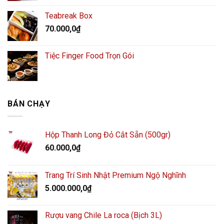
Teabreak Box
70.000,0
₫
Tiệc Finger Food Trọn Gói
BÁN CHẠY
Hộp Thanh Long Đỏ Cắt Sẵn (500gr)
60.000,0
₫
Trang Trí Sinh Nhật Premium Ngộ Nghĩnh
5.000.000,0
₫
Rượu vang Chile La roca (Bịch 3L)