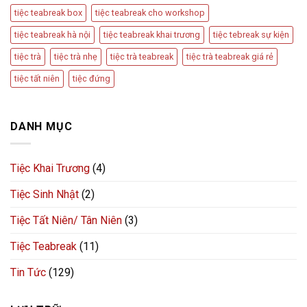
tiệc teabreak box
tiệc teabreak cho workshop
tiệc teabreak hà nội
tiệc teabreak khai trương
tiệc tebreak sự kiện
tiệc trà
tiệc trà nhẹ
tiệc trà teabreak
tiệc trà teabreak giá rẻ
tiệc tất niên
tiệc đứng
DANH MỤC
Tiệc Khai Trương
(4)
Tiệc Sinh Nhật
(2)
Tiệc Tất Niên/ Tân Niên
(3)
Tiệc Teabreak
(11)
Tin Tức
(129)