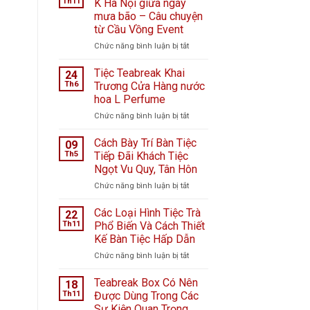
Th11
K Hà Nội giữa ngày
mưa bão – Câu chuyện
từ Cầu Vồng Event
ở
Chức năng bình luận bị tắt
Tiệc
ngọt
Tiệc Teabreak Khai
24
tại
Th6
Trương Cửa Hàng nước
Bệnh
hoa L Perfume
viện
ở
Chức năng bình luận bị tắt
K
Tiệc
Hà
Teabreak
Nội
Cách Bày Trí Bàn Tiệc
09
Khai
giữa
Th5
Tiếp Đãi Khách Tiệc
Trương
ngày
Ngọt Vu Quy, Tân Hôn
Cửa
mưa
ở
Chức năng bình luận bị tắt
Hàng
bão
Cách
nước
–
Bày
hoa
Câu
Các Loại Hình Tiệc Trà
22
Trí
L
chuyện
Th11
Phổ Biến Và Cách Thiết
Bàn
Perfume
từ
Kế Bàn Tiệc Hấp Dẫn
Tiệc
Cầu
ở
Chức năng bình luận bị tắt
Tiếp
Vồng
Các
Đãi
Event
Loại
Khách
Teabreak Box Có Nên
18
Hình
Tiệc
Th11
Được Dùng Trong Các
Tiệc
Ngọt
Sự Kiện Quan Trọng