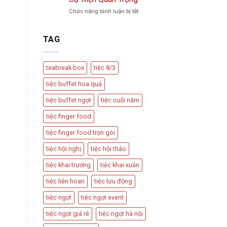
Trà
Vu
ở
Chức năng bình luận bị tắt
Phổ
Quy,
Teabreak
Biến
Tân
Box
Và
Hôn
Có
Cách
TAG
Nên
Thiết
Được
Kế
Dùng
Bàn
teabreak box
tiệc 8/3
Trong
Tiệc
Các
Hấp
tiệc buffet hoa quả
Sự
Dẫn
Kiện
tiệc buffet ngọt
tiệc cuối năm
Quan
Trọng
tiệc finger food
tiệc finger food trọn gói
tiệc hội nghị
tiệc hội thảo
tiệc khai trương
tiệc khai xuân
tiệc liên hoan
tiệc lưu động
tiệc ngọt
tiệc ngọt event
tiệc ngọt giá rẻ
tiệc ngọt hà nội