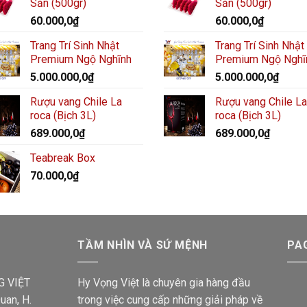
Sẵn (500gr)
Sẵn (500gr)
60.000,0
₫
60.000,0
₫
Trang Trí Sinh Nhật
Trang Trí Sinh Nhật
Premium Ngộ Nghĩnh
Premium Ngộ Nghĩ
5.000.000,0
₫
5.000.000,0
₫
Rượu vang Chile La
Rượu vang Chile La
roca (Bịch 3L)
roca (Bịch 3L)
689.000,0
₫
689.000,0
₫
Teabreak Box
70.000,0
₫
TẦM NHÌN VÀ SỨ MỆNH
PA
G VIỆT
Hy Vọng Việt là chuyên gia hàng đầu
uan, H.
trong việc cung cấp những giải pháp về