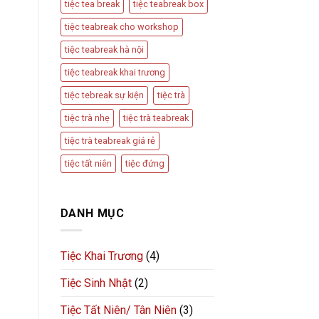
tiệc tea break
tiệc teabreak box
tiệc teabreak cho workshop
tiệc teabreak hà nội
tiệc teabreak khai trương
tiệc tebreak sự kiện
tiệc trà
tiệc trà nhẹ
tiệc trà teabreak
tiệc trà teabreak giá rẻ
tiệc tất niên
tiệc đứng
DANH MỤC
Tiệc Khai Trương
(4)
Tiệc Sinh Nhật
(2)
Tiệc Tất Niên/ Tân Niên
(3)