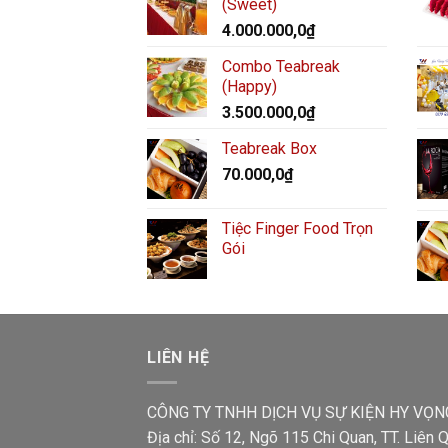
(Sweet)
4.000.000,0
₫
Combo Teabreak
(Happy)
3.500.000,0
₫
Teabreak Box
70.000,0
₫
Tiệc Finger Food Trọn
Gói
LIÊN HỆ
CÔNG TY TNHH DỊCH VỤ SỰ KIỆN HY VỌN
Địa chỉ: Số 12, Ngõ 115 Chi Quan, TT. Liên Q