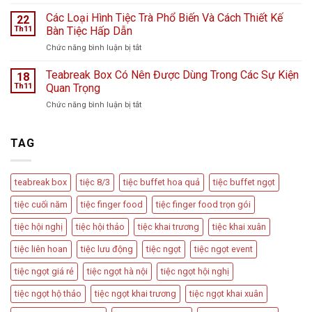
Cách
Hàng
mưa
Bày
Các Loại Hình Tiệc Trà Phổ Biến Và Cách Thiết Kế
nước
22
bão
Trí
hoa
Th11
Bàn Tiệc Hấp Dẫn
–
Bàn
L
Câu
ở
Chức năng bình luận bị tắt
Tiệc
Perfume
chuyện
Các
Tiếp
từ
Loại
Teabreak Box Có Nên Được Dùng Trong Các Sự Kiện
Đãi
18
Cầu
Hình
Khách
Th11
Quan Trọng
Vồng
Tiệc
Tiệc
Event
ở
Chức năng bình luận bị tắt
Trà
Ngọt
Teabreak
Phổ
Vu
Box
Biến
Quy,
Có
TAG
Và
Tân
Nên
Cách
Hôn
Được
Thiết
Dùng
Kế
teabreak box
tiệc 8/3
tiệc buffet hoa quả
tiệc buffet ngọt
Trong
Bàn
Các
Tiệc
tiệc cuối năm
tiệc finger food
tiệc finger food trọn gói
Sự
Hấp
Kiện
Dẫn
tiệc hội nghị
tiệc hội thảo
tiệc khai trương
tiệc khai xuân
Quan
Trọng
tiệc liên hoan
tiệc lưu động
tiệc ngọt
tiệc ngọt event
tiệc ngọt giá rẻ
tiệc ngọt hà nội
tiệc ngọt hội nghị
tiệc ngọt hộ thảo
tiệc ngọt khai trương
tiệc ngọt khai xuân