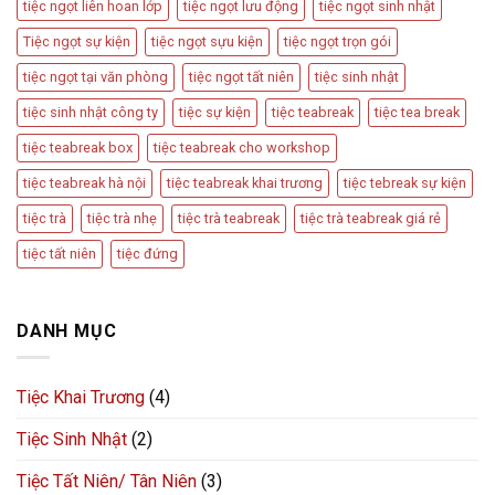
tiệc ngọt liên hoan lớp
tiệc ngọt lưu động
tiệc ngọt sinh nhật
Tiệc ngọt sự kiện
tiệc ngọt sựu kiện
tiệc ngọt trọn gói
tiệc ngọt tại văn phòng
tiệc ngọt tất niên
tiệc sinh nhật
tiệc sinh nhật công ty
tiệc sự kiện
tiệc teabreak
tiệc tea break
tiệc teabreak box
tiệc teabreak cho workshop
tiệc teabreak hà nội
tiệc teabreak khai trương
tiệc tebreak sự kiện
tiệc trà
tiệc trà nhẹ
tiệc trà teabreak
tiệc trà teabreak giá rẻ
tiệc tất niên
tiệc đứng
DANH MỤC
Tiệc Khai Trương
(4)
Tiệc Sinh Nhật
(2)
Tiệc Tất Niên/ Tân Niên
(3)