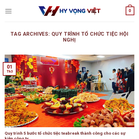
Skip
0
to
content
TAG ARCHIVES:
QUY TRÌNH TỔ CHỨC TIỆC HỘI
NGHỊ
01
Th3
Quy trình 5 bước tổ chức tiệc teabreak thành công cho các sự
kiện công ty