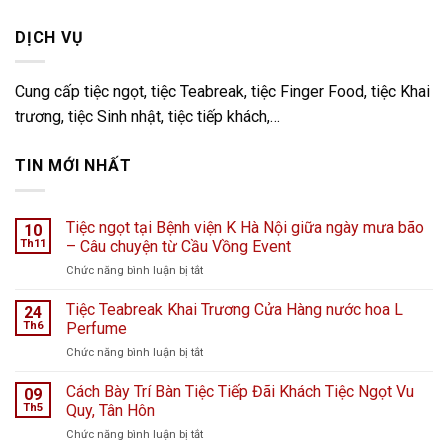
DỊCH VỤ
Cung cấp tiệc ngọt, tiệc Teabreak, tiệc Finger Food, tiệc Khai
trương, tiệc Sinh nhật, tiệc tiếp khách,…
TIN MỚI NHẤT
Tiệc ngọt tại Bệnh viện K Hà Nội giữa ngày mưa bão
10
Th11
– Câu chuyện từ Cầu Vồng Event
ở
Chức năng bình luận bị tắt
Tiệc
ngọt
Tiệc Teabreak Khai Trương Cửa Hàng nước hoa L
24
tại
Th6
Perfume
Bệnh
ở
Chức năng bình luận bị tắt
viện
Tiệc
K
Teabreak
Cách Bày Trí Bàn Tiệc Tiếp Đãi Khách Tiệc Ngọt Vu
Hà
09
Khai
Nội
Th5
Quy, Tân Hôn
Trương
giữa
ở
Chức năng bình luận bị tắt
Cửa
ngày