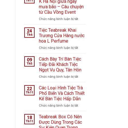
Th11
K Hà Nội giữa ngày
mưa bão – Câu chuyện
từ Cầu Vồng Event
ở
Chức năng bình luận bị tắt
Tiệc
ngọt
Tiệc Teabreak Khai
24
tại
Th6
Trương Cửa Hàng nước
Bệnh
hoa L Perfume
viện
ở
Chức năng bình luận bị tắt
K
Tiệc
Hà
Teabreak
Nội
Cách Bày Trí Bàn Tiệc
09
Khai
giữa
Th5
Tiếp Đãi Khách Tiệc
Trương
ngày
Ngọt Vu Quy, Tân Hôn
Cửa
mưa
ở
Chức năng bình luận bị tắt
Hàng
bão
Cách
nước
–
Bày
hoa
Câu
Các Loại Hình Tiệc Trà
22
Trí
L
chuyện
Th11
Phổ Biến Và Cách Thiết
Bàn
Perfume
từ
Kế Bàn Tiệc Hấp Dẫn
Tiệc
Cầu
ở
Chức năng bình luận bị tắt
Tiếp
Vồng
Các
Đãi
Event
Loại
Khách
Teabreak Box Có Nên
18
Hình
Tiệc
Th11
Được Dùng Trong Các
Tiệc
Ngọt
Sự Kiện Quan Trọng