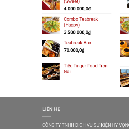
(Sweet)
4.000.000,0
₫
Combo Teabreak
(Happy)
3.500.000,0
₫
Teabreak Box
70.000,0
₫
Tiệc Finger Food Trọn
Gói
LIÊN HỆ
CÔNG TY TNHH DỊCH VỤ SỰ KIỆN HY VỌN