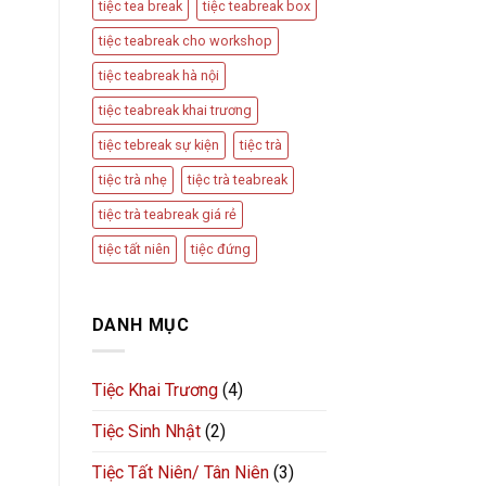
tiệc tea break
tiệc teabreak box
tiệc teabreak cho workshop
tiệc teabreak hà nội
tiệc teabreak khai trương
tiệc tebreak sự kiện
tiệc trà
tiệc trà nhẹ
tiệc trà teabreak
tiệc trà teabreak giá rẻ
tiệc tất niên
tiệc đứng
DANH MỤC
Tiệc Khai Trương
(4)
Tiệc Sinh Nhật
(2)
Tiệc Tất Niên/ Tân Niên
(3)