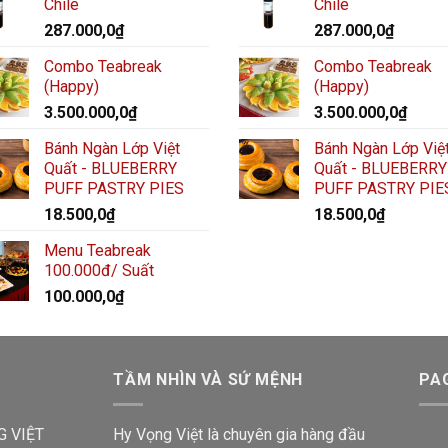
Chile
Chile
287.000,0
₫
287.000,0
₫
Combo Teabreak
Combo Teabreak
(Happy)
(Happy)
3.500.000,0
₫
3.500.000,0
₫
Bánh Ngàn Lớp Việt
Bánh Ngàn Lớp Việ
Quất - BLUEBERRY
Quất - BLUEBERRY
PUFF PASTRY PIES
PUFF PASTRY PIE
18.500,0
₫
18.500,0
₫
Menu Teabreak
100.000đ/ Suất
100.000,0
₫
TẦM NHÌN VÀ SỨ MỆNH
PA
G VIỆT
Hy Vọng Việt là chuyên gia hàng đầu