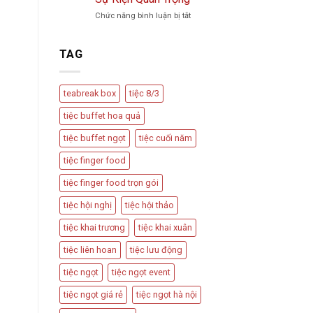
Trà
Vu
ở
Chức năng bình luận bị tắt
Phổ
Quy,
Teabreak
Biến
Tân
Box
Và
Hôn
Có
Cách
TAG
Nên
Thiết
Được
Kế
Dùng
Bàn
teabreak box
tiệc 8/3
Trong
Tiệc
Các
Hấp
tiệc buffet hoa quả
Sự
Dẫn
Kiện
tiệc buffet ngọt
tiệc cuối năm
Quan
Trọng
tiệc finger food
tiệc finger food trọn gói
tiệc hội nghị
tiệc hội thảo
tiệc khai trương
tiệc khai xuân
tiệc liên hoan
tiệc lưu động
tiệc ngọt
tiệc ngọt event
tiệc ngọt giá rẻ
tiệc ngọt hà nội