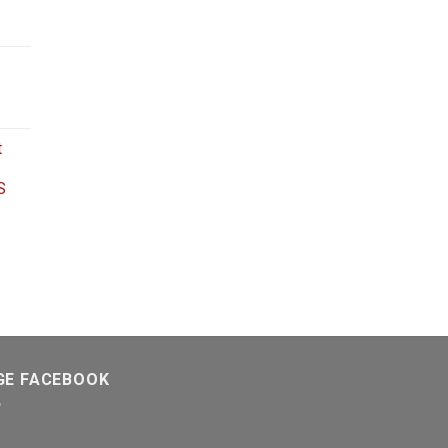
t
S
GE FACEBOOK