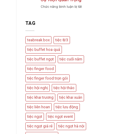
Trà
Vu
ở
Chức năng bình luận bị tắt
Phổ
Quy,
Teabreak
Biến
Tân
Box
Và
Hôn
Có
Cách
TAG
Nên
Thiết
Được
Kế
Dùng
Bàn
teabreak box
tiệc 8/3
Trong
Tiệc
Các
Hấp
tiệc buffet hoa quả
Sự
Dẫn
Kiện
tiệc buffet ngọt
tiệc cuối năm
Quan
Trọng
tiệc finger food
tiệc finger food trọn gói
tiệc hội nghị
tiệc hội thảo
tiệc khai trương
tiệc khai xuân
tiệc liên hoan
tiệc lưu động
tiệc ngọt
tiệc ngọt event
tiệc ngọt giá rẻ
tiệc ngọt hà nội