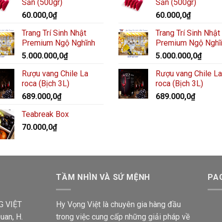
Sẵn (500gr)
Sẵn (500gr)
60.000,0
₫
60.000,0
₫
Trang Trí Sinh Nhật
Trang Trí Sinh Nhật
Premium Ngộ Nghĩnh
Premium Ngộ Nghĩ
5.000.000,0
₫
5.000.000,0
₫
Rượu vang Chile La
Rượu vang Chile La
roca (Bịch 3L)
roca (Bịch 3L)
689.000,0
₫
689.000,0
₫
Teabreak Box
70.000,0
₫
TẦM NHÌN VÀ SỨ MỆNH
PA
G VIỆT
Hy Vọng Việt là chuyên gia hàng đầu
uan, H.
trong việc cung cấp những giải pháp về