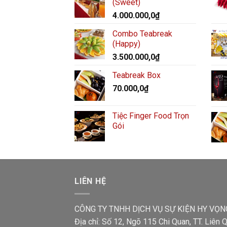
(Sweet)
4.000.000,0
₫
Combo Teabreak
(Happy)
3.500.000,0
₫
Teabreak Box
70.000,0
₫
Tiệc Finger Food Trọn
Gói
LIÊN HỆ
CÔNG TY TNHH DỊCH VỤ SỰ KIỆN HY VỌN
Địa chỉ: Số 12, Ngõ 115 Chi Quan, TT. Liên Q