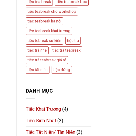
tiệc tea break
tiệc teabreak box
tiệc teabreak cho workshop
tiệc teabreak hà nội
tiệc teabreak khai trương
tiệc tebreak sự kiện
tiệc trà
tiệc trà nhẹ
tiệc trà teabreak
tiệc trà teabreak giá rẻ
tiệc tất niên
tiệc đứng
DANH MỤC
Tiệc Khai Trương
(4)
Tiệc Sinh Nhật
(2)
Tiệc Tất Niên/ Tân Niên
(3)