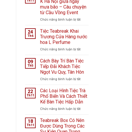
Th11
K Hà Nội giữa ngày
mưa bão – Câu chuyện
từ Cầu Vồng Event
ở
Chức năng bình luận bị tắt
Tiệc
ngọt
Tiệc Teabreak Khai
24
tại
Th6
Trương Cửa Hàng nước
Bệnh
hoa L Perfume
viện
ở
Chức năng bình luận bị tắt
K
Tiệc
Hà
Teabreak
Nội
Cách Bày Trí Bàn Tiệc
09
Khai
giữa
Th5
Tiếp Đãi Khách Tiệc
Trương
ngày
Ngọt Vu Quy, Tân Hôn
Cửa
mưa
ở
Chức năng bình luận bị tắt
Hàng
bão
Cách
nước
–
Bày
hoa
Câu
Các Loại Hình Tiệc Trà
22
Trí
L
chuyện
Th11
Phổ Biến Và Cách Thiết
Bàn
Perfume
từ
Kế Bàn Tiệc Hấp Dẫn
Tiệc
Cầu
ở
Chức năng bình luận bị tắt
Tiếp
Vồng
Các
Đãi
Event
Loại
Khách
Teabreak Box Có Nên
18
Hình
Tiệc
Th11
Được Dùng Trong Các
Tiệc
Ngọt
Sự Kiện Quan Trọng