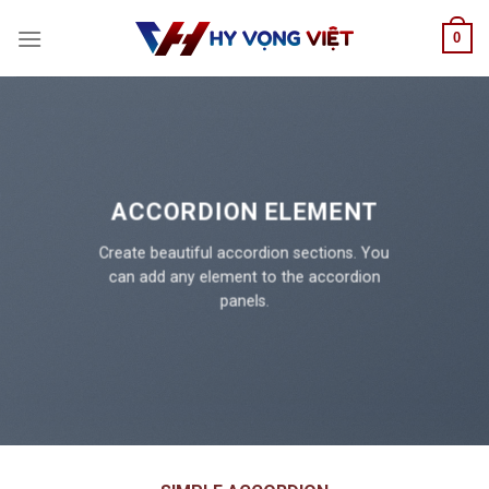
Skip
0
to
content
ACCORDION ELEMENT
Create beautiful accordion sections. You
can add any element to the accordion
panels.