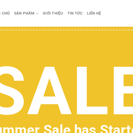
 CHỦ
SẢN PHẨM
GIỚI THIỆU
TIN TỨC
LIÊN HỆ
SHOP FA
CLOTHES
Add any tex