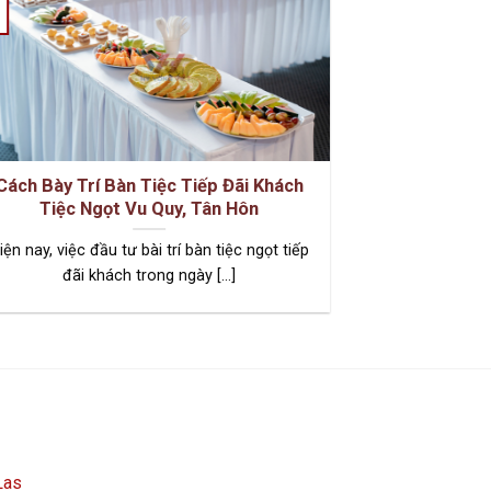
22
Th11
Cách Bày Trí Bàn Tiệc Tiếp Đãi Khách
Các Loại Hình
Tiệc Ngọt Vu Quy, Tân Hôn
Thiết 
iện nay, việc đầu tư bài trí bàn tiệc ngọt tiếp
Tiệc trà là bữa 
đãi khách trong ngày [...]
t
Las