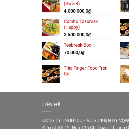
(Sweet)
4.000.000,0
₫
Combo Teabreak
(Happy)
3.500.000,0
₫
Teabreak Box
70.000,0
₫
Tiệc Finger Food Trọn
Gói
LIÊN HỆ
CÔNG TY TNHH DỊCH VỤ SỰ KIỆN HY VỌN
Địa chỉ: Số 12, Ngõ 115 Chi Quan, TT. Liên Q