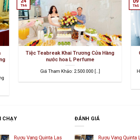
24
09
Th6
Th5
a
Tiệc Teabreak Khai Trương Cửa Hàng
ồng
nước hoa L Perfume
Giá Tham Khảo: 2.500.000 [...]
H
ng
N CHẠY
ĐÁNH GIÁ
Rượu Vang Quinta Las
Rượu Vang Quinta 