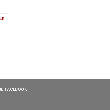
rọn
GE FACEBOOK