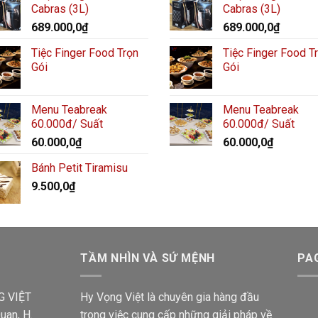
Cabras (3L)
Cabras (3L)
689.000,0
₫
689.000,0
₫
Tiệc Finger Food Trọn
Tiệc Finger Food T
Gói
Gói
Menu Teabreak
Menu Teabreak
60.000đ/ Suất
60.000đ/ Suất
60.000,0
₫
60.000,0
₫
Bánh Petit Tiramisu
9.500,0
₫
TẦM NHÌN VÀ SỨ MỆNH
PA
G VIỆT
Hy Vọng Việt là chuyên gia hàng đầu
uan, H.
trong việc cung cấp những giải pháp về