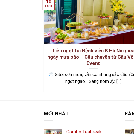
10
Th11
c Sinh Nhật
Tiệc ngọt tại Bệnh viện K Hà Nội giữ
Người Yêu
ngày mưa bão – Câu chuyện từ Cầu V
Event
mạn và ý nghĩa
Giữa cơn mưa, vẫn có những sắc cầu vồ
à [...]
ngọt ngào… Sáng hôm ấy, [...]
MỚI NHẤT
BÁ
Combo Teabreak