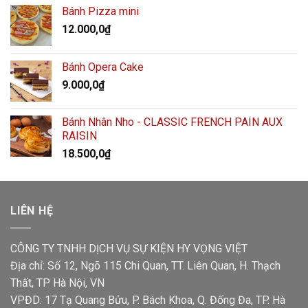
Bánh Pizza mini
12.000,0
₫
Bánh Opera Cake
9.000,0
₫
Bánh Nhân Nho - CLASSIC FRENCH PAIN AUX
RAISIN
18.500,0
₫
LIÊN HỆ
CÔNG TY TNHH DỊCH VỤ SỰ KIỆN HY VỌNG VIỆT
Địa chỉ: Số 12, Ngõ 115 Chi Quan, TT. Liên Quan, H. Thạch
Thất, TP Hà Nội, VN
VPĐD: 17 Tạ Quang Bửu, P. Bách Khoa, Q. Đống Đa, TP. Hà