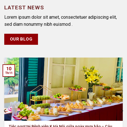
LATEST NEWS
Lorem ipsum dolor sit amet, consectetuer adipiscing elit,
sed diam nonummy nibh euismod .
OUR BLOG
10
Th11
Tiệc ngọt tại Bệnh viện K Hà Nội giữa ngày mưa bão – Câu