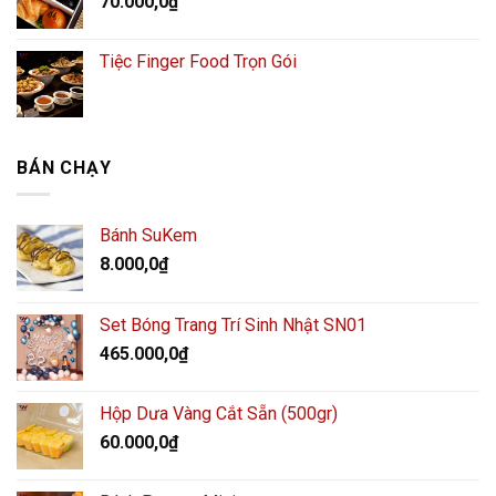
70.000,0
₫
Tiệc Finger Food Trọn Gói
BÁN CHẠY
Bánh SuKem
8.000,0
₫
Set Bóng Trang Trí Sinh Nhật SN01
465.000,0
₫
Hộp Dưa Vàng Cắt Sẵn (500gr)
60.000,0
₫