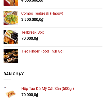
4.000.000,0
₫
Combo Teabreak (Happy)
3.500.000,0
₫
Teabreak Box
70.000,0
₫
Tiệc Finger Food Trọn Gói
BÁN CHẠY
Hộp Táo Đỏ Mỹ Cắt Sẵn (500gr)
70.000,0
₫