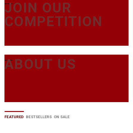
___
JOIN OUR
COMPETITION
___
ABOUT US
FEATURED
BESTSELLERS
ON SALE