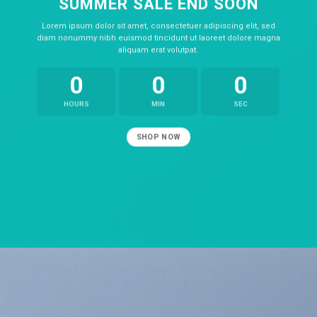
SUMMER SALE END SOON
Lorem ipsum dolor sit amet, consectetuer adipiscing elit, sed
diam nonummy nibh euismod tincidunt ut laoreet dolore magna
aliquam erat volutpat.
0
0
0
HOURS
MIN
SEC
SHOP NOW