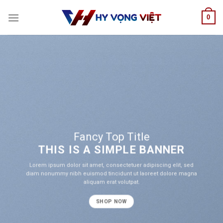
Skip
0
to
content
Fancy Top Title
THIS IS A SIMPLE BANNER
Lorem ipsum dolor sit amet, consectetuer adipiscing elit, sed
diam nonummy nibh euismod tincidunt ut laoreet dolore magna
aliquam erat volutpat.
SHOP NOW