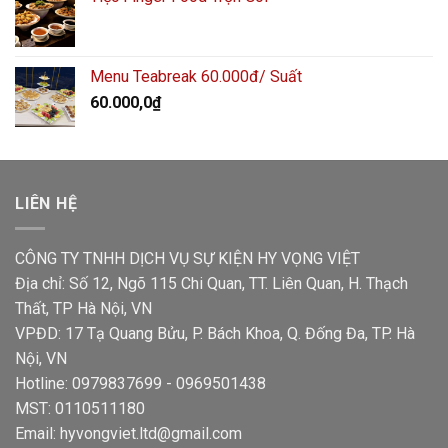
Menu Teabreak 60.000đ/ Suất
60.000,0
₫
LIÊN HỆ
CÔNG TY TNHH DỊCH VỤ SỰ KIỆN HY VỌNG VIỆT
Địa chỉ: Số 12, Ngõ 115 Chi Quan, TT. Liên Quan, H. Thạch
Thất, TP Hà Nội, VN
VPĐD: 17 Tạ Quang Bửu, P. Bách Khoa, Q. Đống Đa, TP. Hà
Nội, VN
Hotline: 0979837699 - 0969501438
MST: 0110511180
Email: hyvongviet.ltd@gmail.com