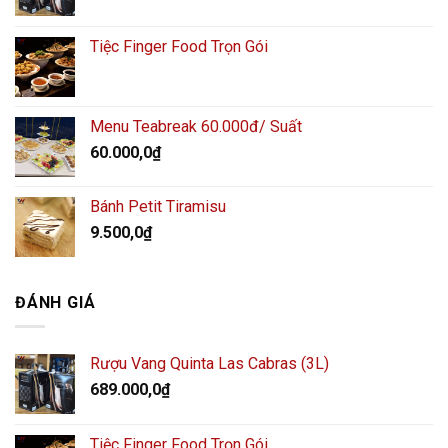
Tiệc Finger Food Trọn Gói
Menu Teabreak 60.000đ/ Suất
60.000,0
₫
Bánh Petit Tiramisu
9.500,0
₫
ĐÁNH GIÁ
Rượu Vang Quinta Las Cabras (3L)
689.000,0
₫
Tiệc Finger Food Trọn Gói