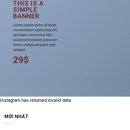
THIS IS A
SIMPLE
BANNER
Lorem ipsum dolor sit amet,
consectetuer adipiscing elit,
sed diam nonummy nibh
euismod tincidunt ut laoreet
dolore magna aliquam erat
volutpat.
29$
Instagram has returned invalid data.
MỚI NHẤT