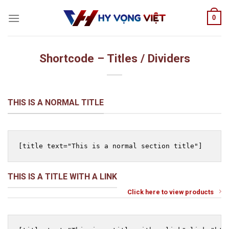
Skip
0
to
content
Shortcode – Titles / Dividers
THIS IS A NORMAL TITLE
THIS IS A TITLE WITH A LINK
Click here to view products