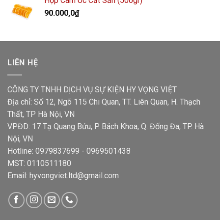
Hộp Cam Úc Cắt Sẵn (500gr)
90.000,0
₫
LIÊN HỆ
CÔNG TY TNHH DỊCH VỤ SỰ KIỆN HY VỌNG VIỆT
Địa chỉ: Số 12, Ngõ 115 Chi Quan, TT. Liên Quan, H. Thạch
Thất, TP Hà Nội, VN
VPĐD: 17 Tạ Quang Bửu, P. Bách Khoa, Q. Đống Đa, TP. Hà
Nội, VN
Hotline: 0979837699 - 0969501438
MST: 0110511180
Email: hyvongviet.ltd@gmail.com