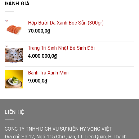
ĐÁNH GIÁ
Hộp Bưởi Da Xanh Bóc Sẵn (300gr)
70.000,0
₫
Trang Trí Sinh Nhật Bé Sinh Đôi
4.000.000,0
₫
Bánh Trà Xanh Mini
9.000,0
₫
LIÊN HỆ
CÔNG TY TNHH DỊCH VỤ SỰ KIỆN HY VỌNG VIỆT
Địa chỉ: Số 12, Ngõ 115 Chi Quan, TT. Liên Quan, H. Thạch