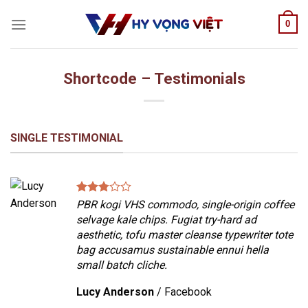
Skip
0
to
content
Shortcode – Testimonials
SINGLE TESTIMONIAL
PBR kogi VHS commodo, single-origin coffee
selvage kale chips. Fugiat try-hard ad
aesthetic, tofu master cleanse typewriter tote
bag accusamus sustainable ennui hella
small batch cliche.
Lucy Anderson
/
Facebook