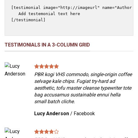
[testimonial image="http://imageurl" name="Author n
   Add testemonial text here

[/testimonial]

TESTIMONIALS IN A 3-COLUMN GRID
PBR kogi VHS commodo, single-origin coffee
selvage kale chips. Fugiat try-hard ad
aesthetic, tofu master cleanse typewriter tote
bag accusamus sustainable ennui hella
small batch cliche.
Lucy Anderson
/
Facebook