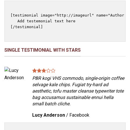
[testimonial image="http://imageurl" name="Author na
   Add testemonial text here

[/testimonial]

SINGLE TESTIMONIAL WITH STARS
PBR kogi VHS commodo, single-origin coffee
selvage kale chips. Fugiat try-hard ad
aesthetic, tofu master cleanse typewriter tote
bag accusamus sustainable ennui hella
small batch cliche.
Lucy Anderson
/
Facebook