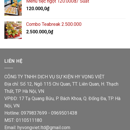
Menu tiệc ngọt 120.000đ/ Suất
120.000,0
₫
Combo Teabreak 2.500.000
2.500.000,0
₫
LIÊN HỆ
CÔNG TY TNHH DỊCH VỤ SỰ KIỆN HY VỌNG VIỆT
Địa chỉ: Số 12, Ngõ 115 Chi Quan, TT. Liên Quan, H. Thạch
Thất, TP Hà Nội, VN
VPĐD: 17 Tạ Quang Bửu, P. Bách Khoa, Q. Đống Đa, TP. Hà
Nội, VN
Hotline: 0979837699 - 0969501438
MST: 0110511180
Email: hyvongviet.ltd@gmail.com