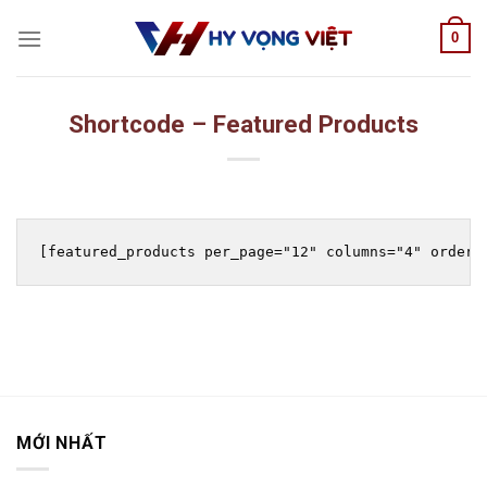
Skip
0
to
content
Shortcode – Featured Products
MỚI NHẤT