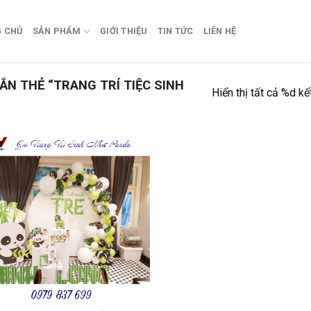
 CHỦ
SẢN PHẨM
GIỚI THIỆU
TIN TỨC
LIÊN HỆ
N THẺ “TRANG TRÍ TIỆC SINH
Hiển thị tất cả %d kế
Add to
wishlist