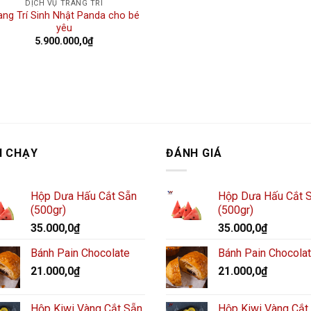
DỊCH VỤ TRANG TRÍ
ang Trí Sinh Nhật Panda cho bé
yêu
5.900.000,0
₫
N CHẠY
ĐÁNH GIÁ
Hộp Dưa Hấu Cắt Sẵn
Hộp Dưa Hấu Cắt 
(500gr)
(500gr)
35.000,0
₫
35.000,0
₫
Bánh Pain Chocolate
Bánh Pain Chocola
21.000,0
₫
21.000,0
₫
Hộp Kiwi Vàng Cắt Sẵn
Hộp Kiwi Vàng Cắt