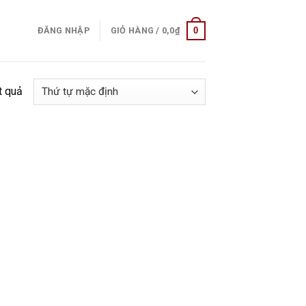
0
ĐĂNG NHẬP
GIỎ HÀNG /
0,0
₫
t quả