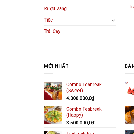
Tr
Rượu Vang
Tiệc
Trái Cây
MỚI NHẤT
BÁ
Combo Teabreak
(Sweet)
4.000.000,0
₫
Combo Teabreak
(Happy)
3.500.000,0
₫
Teabreak Box