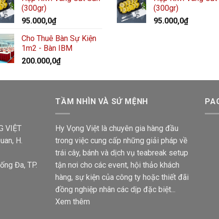
(300gr)
(300gr)
95.000,0
₫
95.000,0
₫
Cho Thuê Bàn Sự Kiện
1m2 - Bàn IBM
200.000,0
₫
TẦM NHÌN VÀ SỨ MỆNH
PA
G VIỆT
Hy Vọng Việt là chuyên gia hàng đầu
uan, H.
trong việc cung cấp những giải pháp về
trái cây, bánh và dịch vụ teabreak setup
ống Đa, TP.
tận nơi cho các event, hội thảo khách
hàng, sự kiện của công ty hoặc thiết đãi
đồng nghiệp nhân các dịp đặc biệt...
Xem thêm