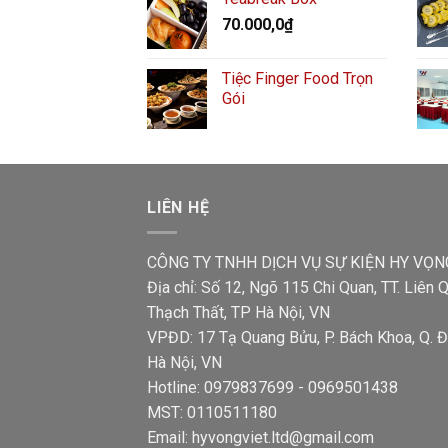
70.000,0
₫
Tiệc Finger Food Trọn
Gói
LIÊN HỆ
CÔNG TY TNHH DỊCH VỤ SỰ KIỆN HY VỌN
Địa chỉ: Số 12, Ngõ 115 Chi Quan, TT. Liên Q
Thạch Thất, TP Hà Nội, VN
VPĐD: 17 Tạ Quang Bửu, P. Bách Khoa, Q. Đ
Hà Nội, VN
Hotline: 0979837699 - 0969501438
MST: 0110511180
Email: hyvongviet.ltd@gmail.com