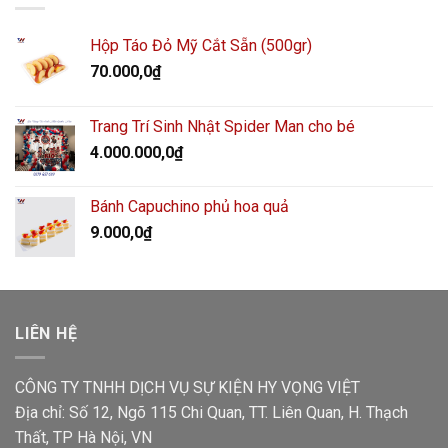
Hộp Táo Đỏ Mỹ Cắt Sẵn (500gr)
70.000,0
₫
Trang Trí Sinh Nhật Spider Man cho bé
4.000.000,0
₫
Bánh Capuchino phủ hoa quả
9.000,0
₫
LIÊN HỆ
CÔNG TY TNHH DỊCH VỤ SỰ KIỆN HY VỌNG VIỆT
Địa chỉ: Số 12, Ngõ 115 Chi Quan, TT. Liên Quan, H. Thạch
Thất, TP Hà Nội, VN