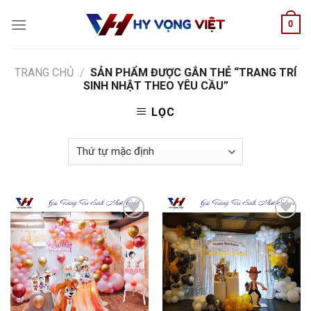
Skip
0
to
content
TRANG CHỦ
/
SẢN PHẨM ĐƯỢC GẮN THẺ “TRANG TRÍ
SINH NHẬT THEO YÊU CẦU”
LỌC
Add to
Add to
wishlist
wishlist