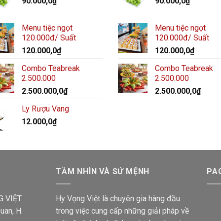
90.000,0
₫
90.000,0
₫
Menu tiệc ngọt
Menu tiệc ngọt
120.000đ/ Suất
120.000đ/ Suất
120.000,0
₫
120.000,0
₫
Combo Teabreak
Combo Teabreak
2.500.000
2.500.000
2.500.000,0
₫
2.500.000,0
₫
Ly Rượu Vang
12.000,0
₫
TẦM NHÌN VÀ SỨ MỆNH
PA
G VIỆT
Hy Vọng Việt là chuyên gia hàng đầu
uan, H.
trong việc cung cấp những giải pháp về