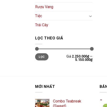
Rượu Vang
Tiệc
Trái Cây
LỌC THEO GIÁ
Giá
2.250.000₫
—
LỌC
5.150.000₫
MỚI NHẤT
BÁ
Combo Teabreak
(Sweet)