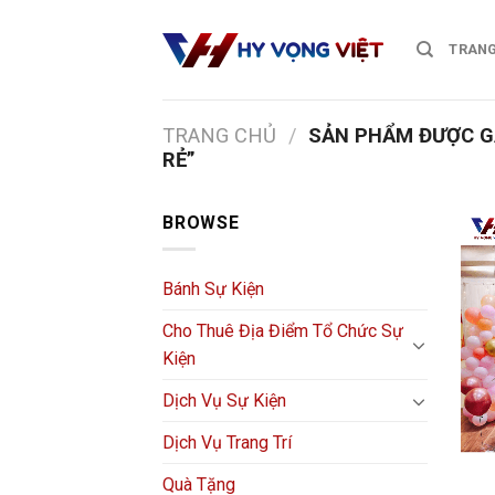
Skip
to
TRANG
content
TRANG CHỦ
/
SẢN PHẨM ĐƯỢC GẮ
RẺ”
BROWSE
Bánh Sự Kiện
Cho Thuê Địa Điểm Tổ Chức Sự
Kiện
Dịch Vụ Sự Kiện
Dịch Vụ Trang Trí
Quà Tặng