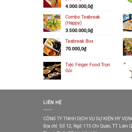
4.000.000,0
₫
Combo Teabreak
(Happy)
3.500.000,0
₫
Teabreak Box
70.000,0
₫
Tiệc Finger Food Trọn
Gói
LIÊN HỆ
CÔNG TY TNHH DỊCH VỤ SỰ KIỆN HY VỌN
Địa chỉ: Số 12, Ngõ 115 Chi Quan, TT. Liên Q