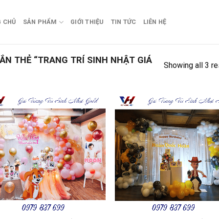
 CHỦ
SẢN PHẨM
GIỚI THIỆU
TIN TỨC
LIÊN HỆ
N THẺ “TRANG TRÍ SINH NHẬT GIÁ
Showing all 3 re
Add to
Add
wishlist
wish