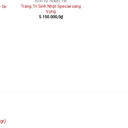
DỊCH VỤ TRANG TRÍ
 tại
Trang Trí Sinh Nhật Special sang
trọng
5.150.000,0
₫
gr)