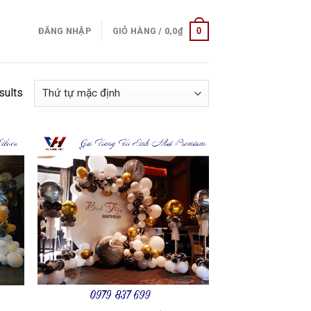
0
ĐĂNG NHẬP
GIỎ HÀNG /
0,0
₫
sults
 to
Add to
list
wishlist