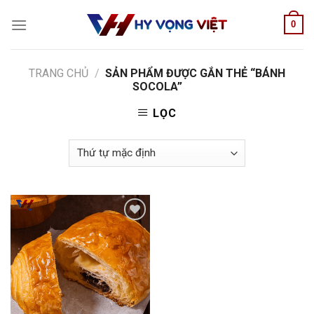
Skip
0
to
content
TRANG CHỦ
/
SẢN PHẨM ĐƯỢC GẮN THẺ “BÁNH
SOCOLA”
LỌC
Add to
wishlist