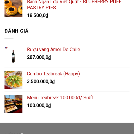
Bánh Ngàn Lớp Việt Quất - BLUEBERRY PUFF
PASTRY PIES
18.500,0
₫
ĐÁNH GIÁ
Rượu vang Amor De Chile
287.000,0
₫
Combo Teabreak (Happy)
3.500.000,0
₫
Menu Teabreak 100.000đ/ Suất
100.000,0
₫