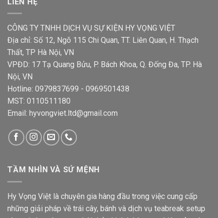
LIÊN HỆ
CÔNG TY TNHH DỊCH VỤ SỰ KIỆN HY VỌNG VIỆT
Địa chỉ: Số 12, Ngõ 115 Chi Quan, TT. Liên Quan, H. Thạch
Thất, TP Hà Nội, VN
VPĐD: 17 Tạ Quang Bửu, P. Bách Khoa, Q. Đống Đa, TP. Hà
Nội, VN
Hotline: 0979837699 - 0969501438
MST: 0110511180
Email: hyvongviet.ltd@gmail.com
TẦM NHÌN VÀ SỨ MỆNH
Hy Vọng Việt là chuyên gia hàng đầu trong việc cung cấp
những giải pháp về trái cây, bánh và dịch vụ teabreak setup