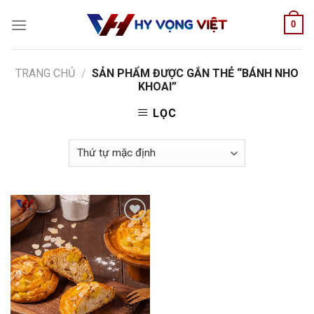
Skip
0
to
content
TRANG CHỦ
/
SẢN PHẨM ĐƯỢC GẮN THẺ “BÁNH NHO
KHOAI”
LỌC
Add to
wishlist