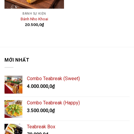
BÁNH SỰ KIỆN
Bánh Nho Khoai
20.500,0
₫
MỚI NHẤT
Combo Teabreak (Sweet)
4.000.000,0
₫
Combo Teabreak (Happy)
3.500.000,0
₫
Teabreak Box