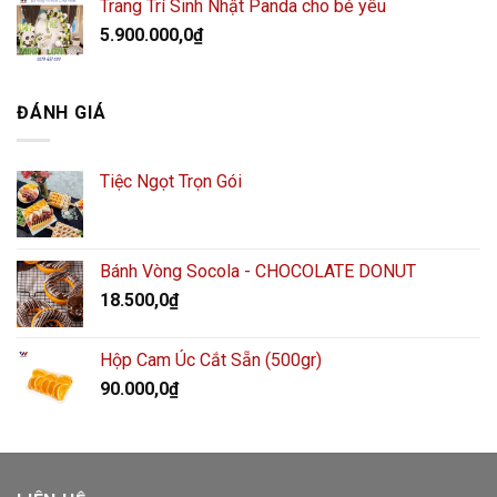
Trang Trí Sinh Nhật Panda cho bé yêu
5.900.000,0
₫
ĐÁNH GIÁ
Tiệc Ngọt Trọn Gói
Bánh Vòng Socola - CHOCOLATE DONUT
18.500,0
₫
Hộp Cam Úc Cắt Sẵn (500gr)
90.000,0
₫