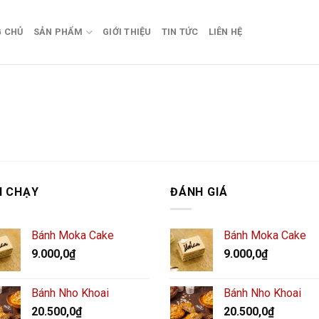
 CHỦ
SẢN PHẨM
GIỚI THIỆU
TIN TỨC
LIÊN HỆ
N CHẠY
ĐÁNH GIÁ
Bánh Moka Cake
Bánh Moka Cake
9.000,0
₫
9.000,0
₫
Bánh Nho Khoai
Bánh Nho Khoai
20.500,0
₫
20.500,0
₫