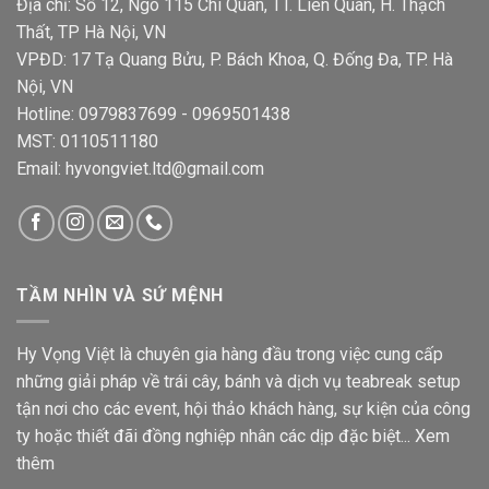
Địa chỉ: Số 12, Ngõ 115 Chi Quan, TT. Liên Quan, H. Thạch
Thất, TP Hà Nội, VN
VPĐD: 17 Tạ Quang Bửu, P. Bách Khoa, Q. Đống Đa, TP. Hà
Nội, VN
Hotline: 0979837699 - 0969501438
MST: 0110511180
Email: hyvongviet.ltd@gmail.com
TẦM NHÌN VÀ SỨ MỆNH
Hy Vọng Việt là chuyên gia hàng đầu trong việc cung cấp
những giải pháp về trái cây, bánh và dịch vụ teabreak setup
tận nơi cho các event, hội thảo khách hàng, sự kiện của công
ty hoặc thiết đãi đồng nghiệp nhân các dịp đặc biệt...
Xem
thêm