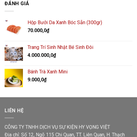
ĐÁNH GIÁ
Hộp Bưởi Da Xanh Bóc Sẵn (300gr)
70.000,0
₫
Trang Trí Sinh Nhật Bé Sinh Đôi
4.000.000,0
₫
Bánh Trà Xanh Mini
9.000,0
₫
LIÊN HỆ
CÔNG TY TNHH DỊCH VỤ SỰ KIỆN HY VỌNG VIỆT
Địa chỉ: Số 12, Ngõ 115 Chi Quan, TT. Liên Quan, H. Thạch