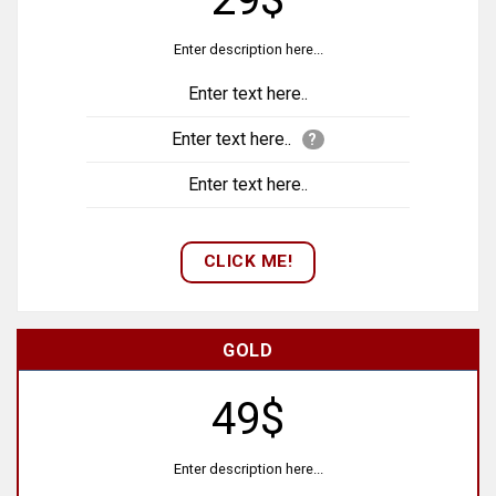
Enter description here...
Enter text here..
Enter text here..
?
Enter text here..
CLICK ME!
GOLD
49$
Enter description here...