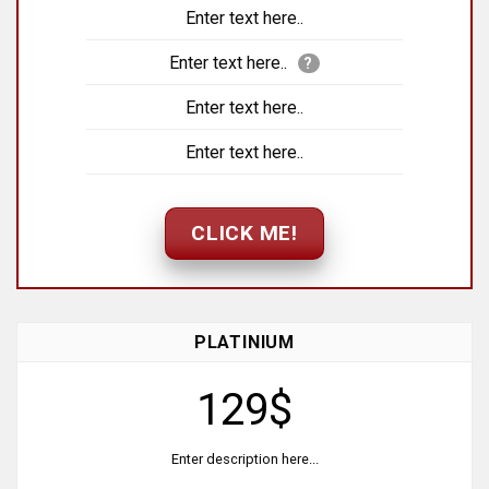
Enter text here..
Enter text here..
?
Enter text here..
Enter text here..
CLICK ME!
PLATINIUM
129$
Enter description here...