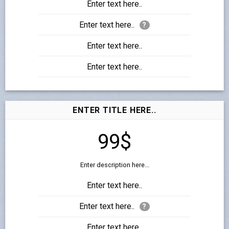
Enter text here..
Enter text here..
?
Enter text here..
Enter text here..
ENTER TITLE HERE..
99$
Enter description here...
Enter text here..
Enter text here..
?
Enter text here..