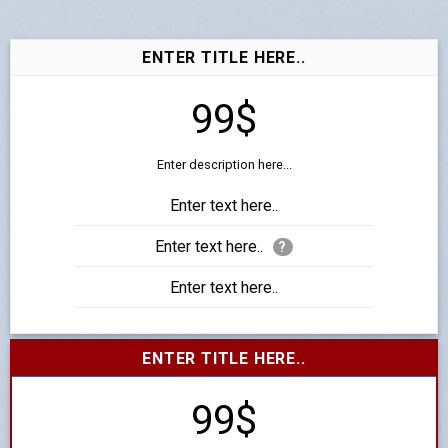
ENTER TITLE HERE..
99$
Enter description here...
Enter text here..
Enter text here..
?
Enter text here..
ENTER TITLE HERE..
99$