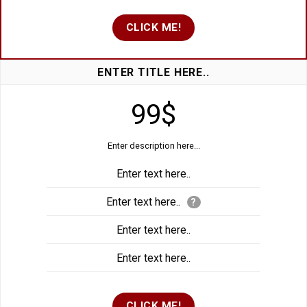
CLICK ME!
ENTER TITLE HERE..
99$
Enter description here...
Enter text here..
Enter text here..
?
Enter text here..
Enter text here..
CLICK ME!