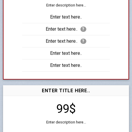
Enter description here...
Enter text here..
Enter text here..
?
Enter text here..
?
Enter text here..
Enter text here..
ENTER TITLE HERE..
99$
Enter description here...