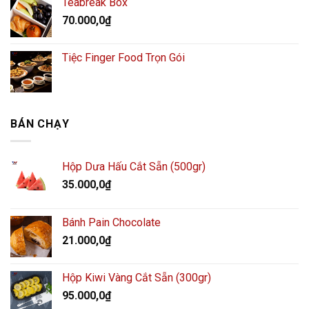
Teabreak Box
70.000,0
₫
Tiệc Finger Food Trọn Gói
BÁN CHẠY
Hộp Dưa Hấu Cắt Sẵn (500gr)
35.000,0
₫
Bánh Pain Chocolate
21.000,0
₫
Hộp Kiwi Vàng Cắt Sẵn (300gr)
95.000,0
₫