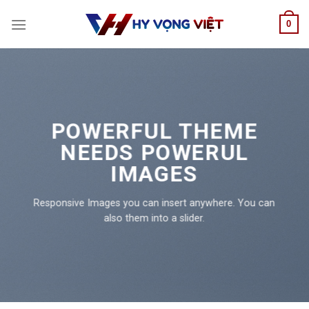
Skip
0
to
content
POWERFUL THEME
NEEDS POWERUL
IMAGES
Responsive Images you can insert anywhere. You can
also them into a slider.