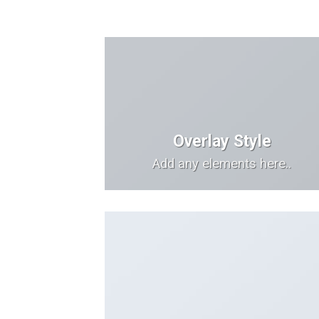
Overlay Style
Add any elements here..