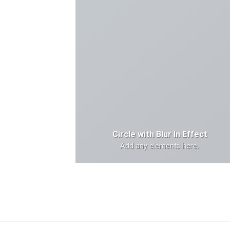
Circle with Blur In Effect
Add any elements here..