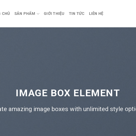
 CHỦ
SẢN PHẨM
GIỚI THIỆU
TIN TỨC
LIÊN HỆ
IMAGE BOX ELEMENT
ate amazing image boxes with unlimited style opti