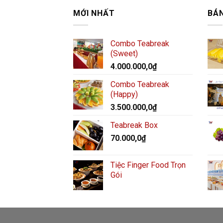
MỚI NHẤT
BÁ
Combo Teabreak
(Sweet)
4.000.000,0
₫
Combo Teabreak
(Happy)
3.500.000,0
₫
Teabreak Box
70.000,0
₫
Tiệc Finger Food Trọn
Gói