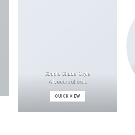
Simple Shade Style
A beautiful box.
QUICK VIEW