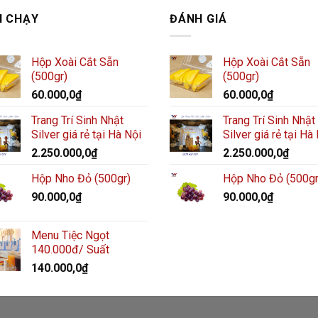
N CHẠY
ĐÁNH GIÁ
Hộp Xoài Cắt Sẵn
Hộp Xoài Cắt Sẵn
(500gr)
(500gr)
60.000,0
₫
60.000,0
₫
Trang Trí Sinh Nhật
Trang Trí Sinh Nhật
Silver giá rẻ tại Hà Nội
Silver giá rẻ tại Hà
2.250.000,0
₫
2.250.000,0
₫
Hộp Nho Đỏ (500gr)
Hộp Nho Đỏ (500gr
90.000,0
₫
90.000,0
₫
Menu Tiệc Ngọt
140.000đ/ Suất
140.000,0
₫