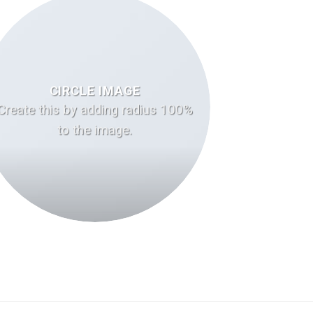
CIRCLE IMAGE
Create this by adding radius 100%
to the image.