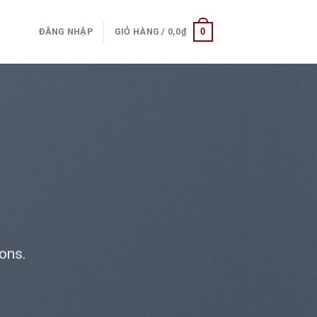
0
ĐĂNG NHẬP
GIỎ HÀNG /
0,0
₫
ons.