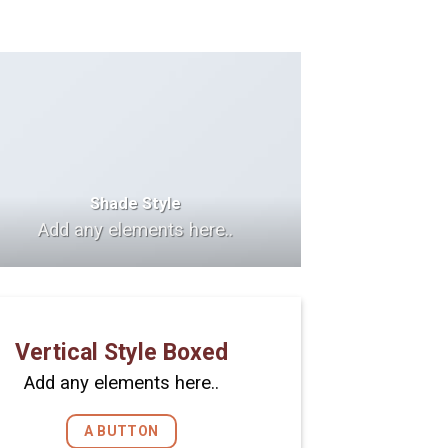
Shade Style
Add any elements here..
Vertical Style Boxed
Add any elements here..
A BUTTON