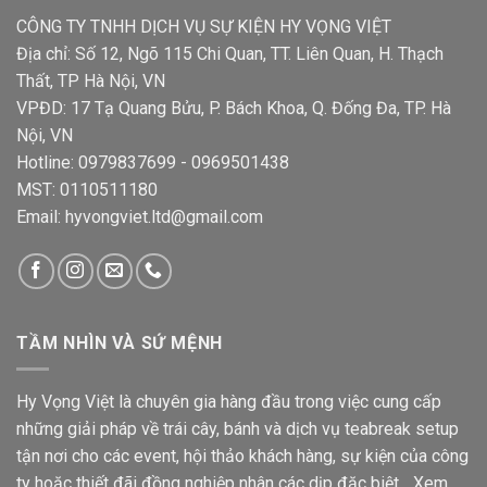
CÔNG TY TNHH DỊCH VỤ SỰ KIỆN HY VỌNG VIỆT
Địa chỉ: Số 12, Ngõ 115 Chi Quan, TT. Liên Quan, H. Thạch
Thất, TP Hà Nội, VN
VPĐD: 17 Tạ Quang Bửu, P. Bách Khoa, Q. Đống Đa, TP. Hà
Nội, VN
Hotline: 0979837699 - 0969501438
MST: 0110511180
Email: hyvongviet.ltd@gmail.com
TẦM NHÌN VÀ SỨ MỆNH
Hy Vọng Việt là chuyên gia hàng đầu trong việc cung cấp
những giải pháp về trái cây, bánh và dịch vụ teabreak setup
tận nơi cho các event, hội thảo khách hàng, sự kiện của công
ty hoặc thiết đãi đồng nghiệp nhân các dịp đặc biệt...
Xem