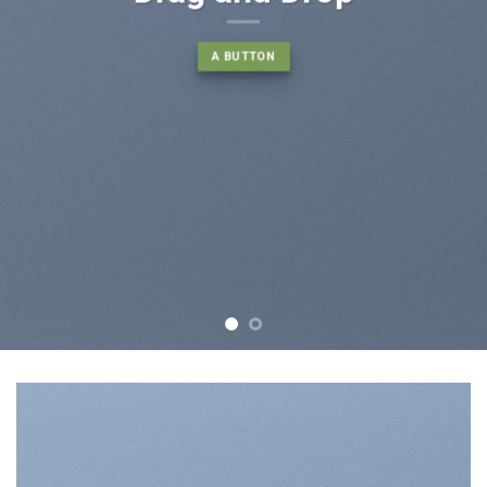
euismod tincidunt ut laoreet
dolore magna aliquam erat
volutpat….
BUY NOW
LEARN MORE