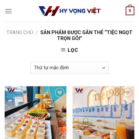
Skip
0
to
content
TRANG CHỦ
/
SẢN PHẨM ĐƯỢC GẮN THẺ “TIỆC NGỌT
TRỌN GÓI”
LỌC
Add to
Add to
wishlist
wishlist