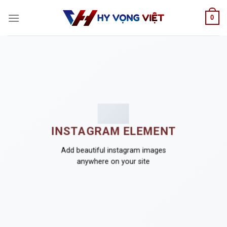
Skip
0
to
content
INSTAGRAM ELEMENT
Add beautiful instagram images
anywhere on your site