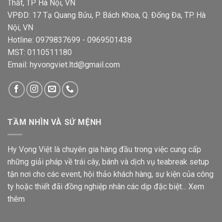
Thất, TP Hà Nội, VN
VPĐD: 17 Tạ Quang Bửu, P. Bách Khoa, Q. Đống Đa, TP. Hà
Nội, VN
Hotline: 0979837699 - 0969501438
MST: 0110511180
Email: hyvongviet.ltd@gmail.com
TẦM NHÌN VÀ SỨ MỆNH
Hy Vọng Việt là chuyên gia hàng đầu trong việc cung cấp
những giải pháp về trái cây, bánh và dịch vụ teabreak setup
tận nơi cho các event, hội thảo khách hàng, sự kiện của công
ty hoặc thiết đãi đồng nghiệp nhân các dịp đặc biệt...
Xem
thêm