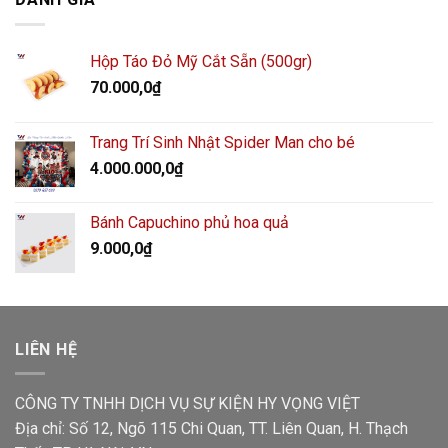
Hộp Táo Đỏ Mỹ Cắt Sẵn (500gr)
70.000,0
₫
Trang Trí Sinh Nhật Spider Man cho bé
4.000.000,0
₫
Bánh Capuchino phủ hoa quả
9.000,0
₫
LIÊN HỆ
CÔNG TY TNHH DỊCH VỤ SỰ KIỆN HY VỌNG VIỆT
Địa chỉ: Số 12, Ngõ 115 Chi Quan, TT. Liên Quan, H. Thạch